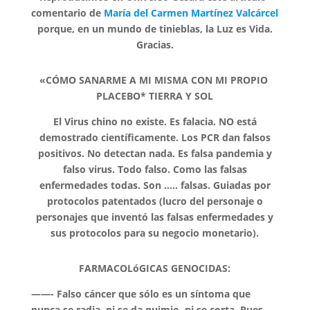
comentario de
María del Carmen Martínez Valcárcel
porque, en un mundo de tinieblas, la Luz es Vida.
Gracias.
«CÓMO SANARME A MI MISMA CON MI PROPIO
PLACEBO* TIERRA Y SOL
El Virus chino no existe. Es falacia. NO está
demostrado científicamente. Los PCR dan falsos
positivos. No detectan nada. Es falsa pandemia y
falso virus. Todo falso. Como las falsas
enfermedades todas. Son ….. falsas. Guiadas por
protocolos patentados (lucro del personaje o
personajes que inventó las falsas enfermedades y
sus protocolos para su negocio monetario).
FARMACOLóGICAS GENOCIDAS:
——- Falso cáncer que sólo es un síntoma que
nunca se radia, ni se da quimio, ni se corta. Pues,