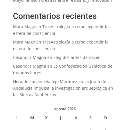
Mayo, tensión creativa entre realismo y renovación
Comentarios recientes
Mara Mago
en
TrasAstrología o como expandir la
esfera de consciencia
Mara Mago
en
TrasAstrología o como expandir la
esfera de consciencia
Casandra Magna
en
Elegidos antes de nacer
Casandra Magna
en
La Confederación Galáctica de
mundos libres
Heraldo Luciano Vallejo Martínez
en
La Junta de
Andalucía impulsa la investigación arqueológica en
las Sierras Subbéticas
agosto 2026
L
M
X
J
V
S
D