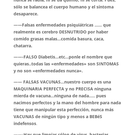
sólo se balancea el cuerpo humano y el síntoma
desaparece.
——Falsas enfermedades psiquiátricas …… que
realmente es cerebro DESNUTRIDO por haber
comido grasas malas…comida basura, caca,
chatarra.
——-FALSO Diabetis…etc…ponle el nombre que
quieras..todas las «enfermedades» son SINTOMAS
y no son «enfermedades nunca».
—— FALSAS VACUNAS…nuestro cuerpo es una
MAQUINARIA PERFECTA y no PRECISA ninguna
mierda de vacuna…ninguna de nada….. pues
nacimos perfectos y la mano del hombre para nada
tiene que manipular esta perfección, nunca más
VACUNAS de ningún tipo y menos a BEBéS
indefensos
.
——-Hay que limpiar cólon de virus, bacterias,