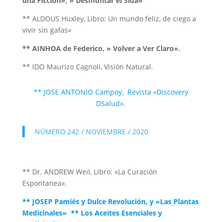
una Ficción», » Desmontar el Sida»
** ALDOUS Huxley, Libro: Un mundo feliz, de ciego a
vivir sin gafas»
** AINHOA de Federico, » Volver a Ver Claro».
** IDO Maurizo Cagnoli, Visión Natural.
** JOSE ANTONIO Campoy, Revista «Discovery
DSalud»
.
NÚMERO 242 / NOVIEMBRE / 2020
** Dr. ANDREW Weil, Libro: «La Curación
Espontanea».
** JOSEP Pamiés y Dulce Revolución, y «Las Plantas
Medicinales» ** Los Aceites Esenciales y