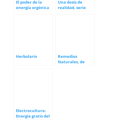
El poder de la
Una dosis de
energía orgónica
realidad, serie
documental de
Alicia Ninou y su
hija
Herbolario
Remedios
Naturales, de
Juan Torrontegui
Electrocultura:
Energía gratis del
Cosmos para los
cultivos