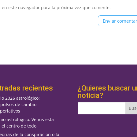
b en este navegador para la próxima vez que comente.
tradas recientes
¿Quieres buscar u
noticia?
lio 2026 astrológico:
pulsos de cambio
perlativos
nio astrológico. Venus está
 el centro de todo
eorías de la conspiración o la