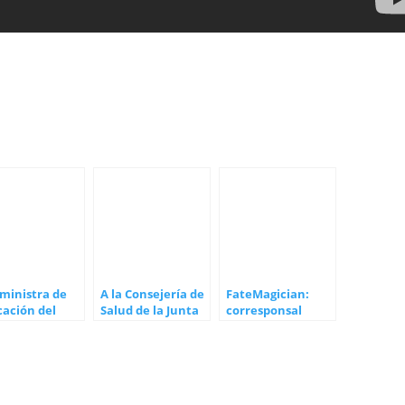
 ministra de
A la Consejería de
FateMagician:
cación del
Salud de la Junta
corresponsal
ierno de
de Andalucía
ocultista
aña
espiritual genial