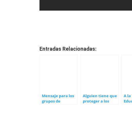
Entradas Relacionadas:
Mensaje para los
Alguien tiene que
A la
grupos de
proteger a los
Edu
Soberanía y Salud
niños
Gob
Esp