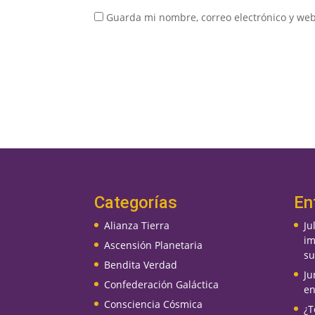
Guarda mi nombre, correo electrónico y we
Categorías
En
Alianza Tierra
Ju
im
Ascensión Planetaria
su
Bendita Verdad
Ju
Confederación Galáctica
en
Consciencia Cósmica
¿T