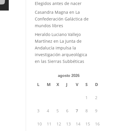
Elegidos antes de nacer
Casandra Magna
en
La
Confederación Galáctica de
mundos libres
Heraldo Luciano Vallejo
Martínez
en
La Junta de
Andalucía impulsa la
investigación arqueológica
en las Sierras Subbéticas
agosto 2026
L
M
X
J
V
S
D
1
2
3
4
5
6
7
8
9
10
11
12
13
14
15
16