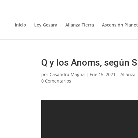
Inicio
Ley Gesara
Alianza Tierra
Ascensión Planet
Q y los Anoms, según 
por
Casandra Magna
|
Ene 15, 2021
|
Alianza 
0 Comentarios