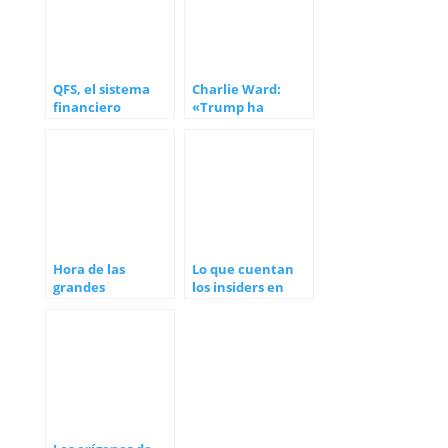
QFS, el sistema
Charlie Ward:
financiero
«Trump ha
cuántico
firmado la
divulgación de
Nesara/Gesara en
Suiza»
Hora de las
Lo que cuentan
grandes
los insiders en
revelaciones
septiembre 20