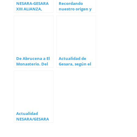
NESARA-GESARA
Recordando
XIII ALIANZA,
nuestro origen y
nuevo libro de
la meta
Alberto Morilla
De Abrucena a El
Actualidad de
Monasterio. Del
Gesara, según el
Mediterráneo al
canal de Niky
Cantábrico
Monik Li
Actualidad
NESARA/GESARA