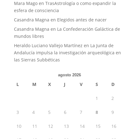
Mara Mago
en
TrasAstrología o como expandir la
esfera de consciencia
Casandra Magna
en
Elegidos antes de nacer
Casandra Magna
en
La Confederación Galáctica de
mundos libres
Heraldo Luciano Vallejo Martínez
en
La Junta de
Andalucía impulsa la investigación arqueológica en
las Sierras Subbéticas
agosto 2026
L
M
X
J
V
S
D
1
2
3
4
5
6
7
8
9
10
11
12
13
14
15
16