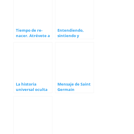
Tiempo de re-
Entendiendo,
nacer. Atrévete a
sintiendo y
ser tú
colaborando con
este gran
momento
La historia
Mensaje de Saint
universal oculta
Germain
(1)