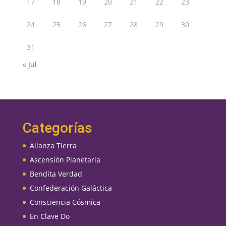
17
18
19
20
21
22
23
24
25
26
27
28
29
30
31
« Jul
Categorías
Alianza Tierra
Ascensión Planetaria
Bendita Verdad
Confederación Galáctica
Consciencia Cósmica
En Clave Do