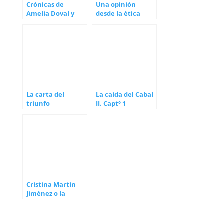
Crónicas de
Una opinión
Amelia Doval y
desde la ética
Aliesky Rodríguez
sobre lo que
ocurre en USA
La carta del
La caída del Cabal
triunfo
II. Captº 1
Cristina Martín
Jiménez o la
búsqueda de la
Verdad