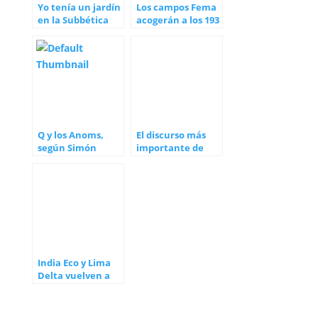
Yo tenía un jardín
Los campos Fema
en la Subbética
acogerán a los 193
mil acusados
sellados
Q y los Anoms,
El discurso más
según Simón
importante de
Parkes
Donald Trump
India Eco y Lima
Delta vuelven a
Conciencia
Galáctica