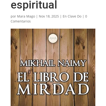
espiritual
por
Mara Mago
|
Nov 18, 2025
|
En Clave Do
|
0
Comentarios