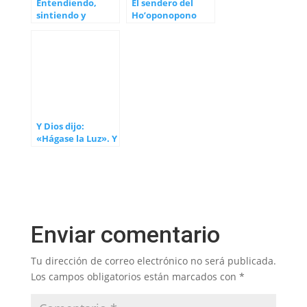
Entendiendo,
El sendero del
sintiendo y
Ho’oponopono
colaborando con
este gran
momento
Y Dios dijo:
«Hágase la Luz». Y
la Luz se hizo
Enviar comentario
Tu dirección de correo electrónico no será publicada.
Los campos obligatorios están marcados con
*