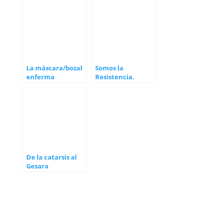
La máscara/bozal
Somos la
enferma
Resistencia.
Somos el plan
De la catarsis al
Gesara