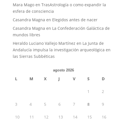
Mara Mago
en
TrasAstrología o como expandir la
esfera de consciencia
Casandra Magna
en
Elegidos antes de nacer
Casandra Magna
en
La Confederación Galáctica de
mundos libres
Heraldo Luciano Vallejo Martínez
en
La Junta de
Andalucía impulsa la investigación arqueológica en
las Sierras Subbéticas
agosto 2026
L
M
X
J
V
S
D
1
2
3
4
5
6
7
8
9
10
11
12
13
14
15
16