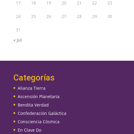
17
18
19
20
21
22
23
24
25
26
27
28
29
30
31
« Jul
Categorías
Alianza Tierra
Ascensión Planetaria
Bendita Verdad
Confederación Galáctica
Consciencia Cósmica
En Clave Do