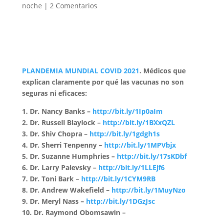
noche
|
2 Comentarios
PLANDEMIA MUNDIAL COVID 2021
. Médicos que
explican claramente por qué las vacunas no son
seguras ni eficaces:
1. Dr. Nancy Banks –
http://bit.ly/1Ip0aIm
2. Dr. Russell Blaylock –
http://bit.ly/1BXxQZL
3. Dr. Shiv Chopra –
http://bit.ly/1gdgh1s
4. Dr. Sherri Tenpenny –
http://bit.ly/1MPVbjx
5. Dr. Suzanne Humphries –
http://bit.ly/17sKDbf
6. Dr. Larry Palevsky –
http://bit.ly/1LLEjf6
7. Dr. Toni Bark –
http://bit.ly/1CYM9RB
8. Dr. Andrew Wakefield –
http://bit.ly/1MuyNzo
9. Dr. Meryl Nass –
http://bit.ly/1DGzJsc
10. Dr. Raymond Obomsawin –