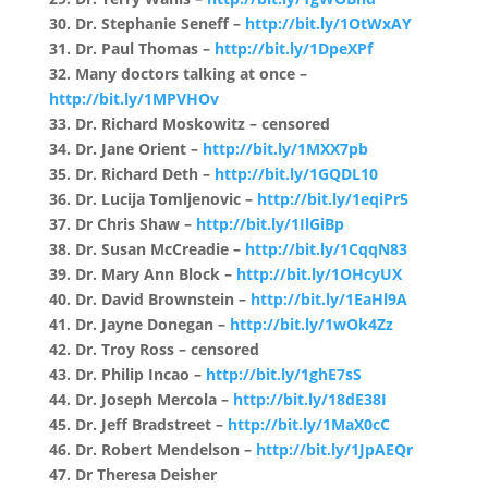
30. Dr. Stephanie Seneff –
http://bit.ly/1OtWxAY
31. Dr. Paul Thomas –
http://bit.ly/1DpeXPf
32. Many doctors talking at once –
http://bit.ly/1MPVHOv
33. Dr. Richard Moskowitz – censored
34. Dr. Jane Orient –
http://bit.ly/1MXX7pb
35. Dr. Richard Deth –
http://bit.ly/1GQDL10
36. Dr. Lucija Tomljenovic –
http://bit.ly/1eqiPr5
37. Dr Chris Shaw –
http://bit.ly/1IlGiBp
38. Dr. Susan McCreadie –
http://bit.ly/1CqqN83
39. Dr. Mary Ann Block –
http://bit.ly/1OHcyUX
40. Dr. David Brownstein –
http://bit.ly/1EaHl9A
41. Dr. Jayne Donegan –
http://bit.ly/1wOk4Zz
42. Dr. Troy Ross – censored
43. Dr. Philip Incao –
http://bit.ly/1ghE7sS
44. Dr. Joseph Mercola –
http://bit.ly/18dE38I
45. Dr. Jeff Bradstreet –
http://bit.ly/1MaX0cC
46. Dr. Robert Mendelson –
http://bit.ly/1JpAEQr
47. Dr Theresa Deisher