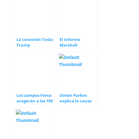
La conexión Tesla-
El informe
Trump
Marshall
Los campos Fema
Simón Parkes
acogerán a los 193
explica la causa
mil acusados
del apagón en
sellados
Pakistán