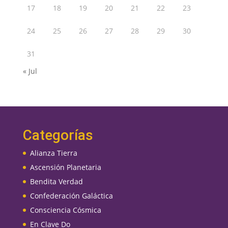
17
18
19
20
21
22
23
24
25
26
27
28
29
30
31
« Jul
Categorías
Alianza Tierra
Ascensión Planetaria
Bendita Verdad
Confederación Galáctica
Consciencia Cósmica
En Clave Do