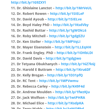
http://bit.ly/1G9ZXYl
11. Dr. Ghislaine Lanctot –
http://bit.ly/1MrVeUL
12. Dr. Robert Rowen –
http://bit.ly/1SIELeF
13. Dr. David Ayoub –
http://bit.ly/1SIELve
14. Dr. Boyd Haley PhD –
http://bit.ly/1KsdVby
15. Dr. Rashid Buttar –
http://bit.ly/1gWOkL6
16. Dr. Roby Mitchell –
http://bit.ly/1gdgEZU
17. Dr. Ken Stoller –
http://bit.ly/1MPVqLI
18. Dr. Mayer Eisenstein –
http://bit.ly/1LLEqHH
19. Dr. Frank Engley, PhD –
http://bit.ly/1OHbLDI
20. Dr. David Davis –
http://bit.ly/1gdgJwo
21. Dr Tetyana Obukhanych –
http://bit.ly/16Z7k6J
22. Dr. Harold E Buttram –
http://bit.ly/1Kru6Df
23. Dr. Kelly Brogan –
http://bit.ly/1D31pfQ
24. Dr. RC Tent –
http://bit.ly/1MPVwmu
25. Dr. Rebecca Carley –
http://bit.ly/K49F4d
26. Dr. Andrew Moulden –
http://bit.ly/1fwzKJu
27. Dr. Jack Wolfson –
http://bit.ly/1wtPHRA
28. Dr. Michael Elice –
http://bit.ly/1KsdpKA
29. Dr. Terry Wahls –
http://bit.ly/1gWOBhd