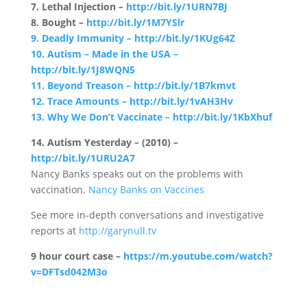
7. Lethal Injection –
http://bit.ly/1URN7BJ
8. Bought –
http://bit.ly/1M7YSlr
9. Deadly Immunity – http://bit.ly/1KUg64Z
10. Autism – Made in the USA –
http://bit.ly/1J8WQN5
11. Beyond Treason – http://bit.ly/1B7kmvt
12. Trace Amounts – http://bit.ly/1vAH3Hv
13. Why We Don’t Vaccinate – http://bit.ly/1KbXhuf
14. Autism Yesterday – (2010) –
http://bit.ly/1URU2A7
Nancy Banks speaks out on the problems with
vaccination.
Nancy Banks on Vaccines
See more in-depth conversations and investigative
reports at
http://garynull.tv
9 hour court case –
https://m.youtube.com/watch?
v=DFTsd042M3o