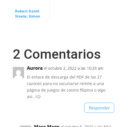
Robert David
Steele, Simon
Parkes and
Charlie Ward
2 Comentarios
Aurora
el octubre 2, 2022 a las 10:29 am
El enlace de descarga del PDF de las 27
razones para no vacunarse remite a una
página de juegos de casino filipina o algo
así…!🥴
Responder
Mara Mago
el octubre 5, 2022 a las 8:54