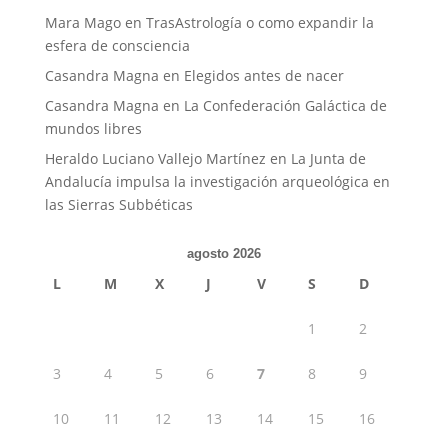
Mara Mago
en
TrasAstrología o como expandir la
esfera de consciencia
Casandra Magna
en
Elegidos antes de nacer
Casandra Magna
en
La Confederación Galáctica de
mundos libres
Heraldo Luciano Vallejo Martínez
en
La Junta de
Andalucía impulsa la investigación arqueológica en
las Sierras Subbéticas
agosto 2026
L
M
X
J
V
S
D
1
2
3
4
5
6
7
8
9
10
11
12
13
14
15
16