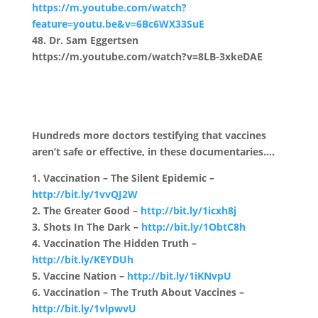
https://m.youtube.com/watch?
feature=youtu.be&v=6Bc6WX33SuE
48. Dr. Sam Eggertsen
https://m.youtube.com/watch?v=8LB-3xkeDAE
Hundreds more doctors testifying that vaccines
aren’t safe or effective, in these documentaries….
1. Vaccination – The Silent Epidemic –
http://bit.ly/1vvQJ2W
2. The Greater Good –
http://bit.ly/1icxh8j
3. Shots In The Dark –
http://bit.ly/1ObtC8h
4. Vaccination The Hidden Truth –
http://bit.ly/KEYDUh
5. Vaccine Nation –
http://bit.ly/1iKNvpU
6. Vaccination – The Truth About Vaccines –
http://bit.ly/1vlpwvU