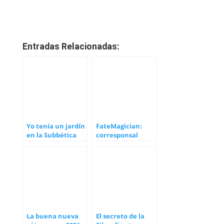
Entradas Relacionadas:
Yo tenía un jardín
FateMagician:
en la Subbética
corresponsal
ocultista
espiritual genial
La buena nueva
El secreto de la