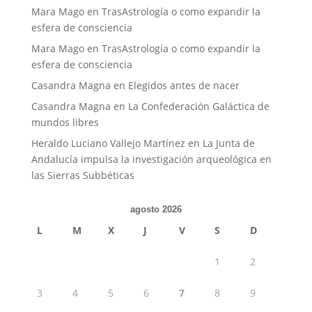
Mara Mago
en
TrasAstrología o como expandir la
esfera de consciencia
Mara Mago
en
TrasAstrología o como expandir la
esfera de consciencia
Casandra Magna
en
Elegidos antes de nacer
Casandra Magna
en
La Confederación Galáctica de
mundos libres
Heraldo Luciano Vallejo Martínez
en
La Junta de
Andalucía impulsa la investigación arqueológica en
las Sierras Subbéticas
agosto 2026
L
M
X
J
V
S
D
1
2
3
4
5
6
7
8
9