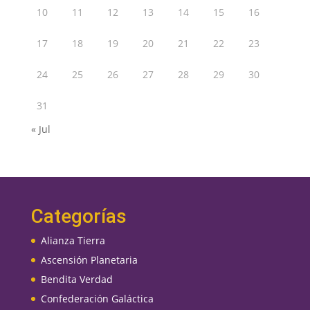
10
11
12
13
14
15
16
17
18
19
20
21
22
23
24
25
26
27
28
29
30
31
« Jul
Categorías
Alianza Tierra
Ascensión Planetaria
Bendita Verdad
Confederación Galáctica