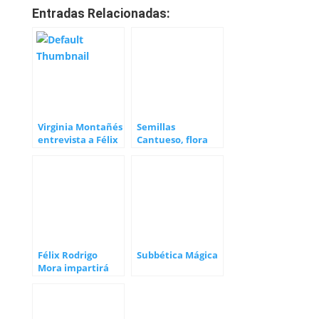
Entradas Relacionadas:
Virginia Montañés
Semillas
entrevista a Félix
Cantueso, flora
Rodrigo sobre El
silvestre al
Comunal
alcance de tus
sentidos
Félix Rodrigo
Subbética Mágica
Mora impartirá
un curso sobre El
Comunal en
Andalucía