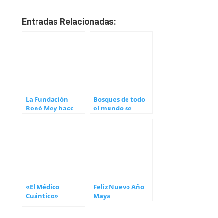
Entradas Relacionadas:
La Fundación
Bosques de todo
René Mey hace
el mundo se
parada en
autoregeneran
Córdoba (España)
«El Médico
Feliz Nuevo Año
Cuántico»
Maya