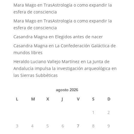
Mara Mago
en
TrasAstrología o como expandir la
esfera de consciencia
Mara Mago
en
TrasAstrología o como expandir la
esfera de consciencia
Casandra Magna
en
Elegidos antes de nacer
Casandra Magna
en
La Confederación Galáctica de
mundos libres
Heraldo Luciano Vallejo Martínez
en
La Junta de
Andalucía impulsa la investigación arqueológica en
las Sierras Subbéticas
agosto 2026
L
M
X
J
V
S
D
1
2
3
4
5
6
7
8
9