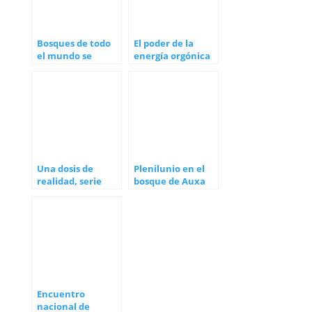
Bosques de todo
El poder de la
el mundo se
energía orgónica
autoregeneran
Una dosis de
Plenilunio en el
realidad, serie
bosque de Auxa
documental de
Alicia Ninou y su
hija
Encuentro
nacional de