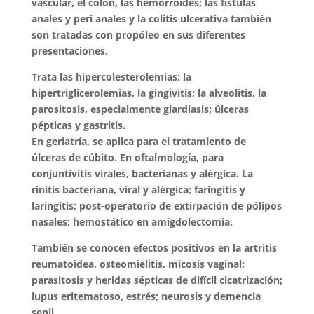
vascular, el colón, las hemorroides; las fístulas
anales y peri anales y la colitis ulcerativa también
son tratadas con propóleo en sus diferentes
presentaciones.
Trata las hipercolesterolemias; la
hipertriglicerolemias, la gingivitis; la alveolitis, la
parositosis, especialmente giardiasis; úlceras
pépticas y gastritis.
En geriatría, se aplica para el tratamiento de
úlceras de cúbito. En oftalmología, para
conjuntivitis virales, bacterianas y alérgica. La
rinitis bacteriana, viral y alérgica; faringitis y
laringitis; post-operatorio de extirpación de pólipos
nasales; hemostático en amigdolectomia.
También se conocen efectos positivos en la artritis
reumatoidea, osteomielitis, micosis vaginal;
parasitosis y heridas sépticas de difícil cicatrización;
lupus eritematoso, estrés; neurosis y demencia
senil.