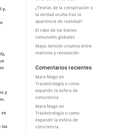
¿Teorías de la conspiración o
l y,
la verdad oculta tras la
apariencia de realidad?
do
El robo de los bienes
comunales globales
Mayo, tensión creativa entre
realismo y renovación
fa,
que
Comentarios recientes
uno
Mara Mago
en
TrasAstrología o como
expandir la esfera de
es y
consciencia
no,
Mara Mago
en
 se
TrasAstrología o como
expandir la esfera de
 las
consciencia