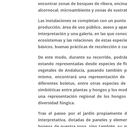
encontrar zonas de bosques de ribera, encinar-
alcornocal, microambiente y zonas de sustra
Las instalaciones se completan con un punto d
producción, área de uso público, aseos y apa
interpretación y una galería, en las que cono
ecosistemas y las relaciones de estas especi
básicos, buenas prácticas de recolección o cu
De este modo, durante su recorrido, podrás 
estando representadas desde especies de f
vegetales de Andalucía, pasando también po
mismo, encontrará una representación de 
diferentes boletus, entre otras especies de
simbióticas entre plantas y hongos y los modo
una representación regional de los hongos
diversidad fúngica.
Tras el paseo por el jardín propiamente di
interpretativa, dotadas de paneles y elemen
hongos de nuestra zona, sino también, su mo