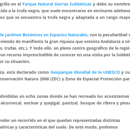
rilla en el
Parque Natural Sierras Subbéticas
y debe su nombre 
cida a la trufa negra, que suele encontrarse en encinares adehes
os que se encuentra la trufa negra y adaptada a un rango may
e Jardines Botánicos en Espacios Naturales
, con la peculiaridad 
oniendo de manifiesto la gran riqueza que ostenta Andalucía a ni
 trufas, etc.). Y todo ello, en pleno centro geográfico de la regió
’ un recurso imprescindible de conocer en una visita por la Subbét
r su situación.
leza, está declarado como
Geoparque Mundial de la UNESCO
y cu
onservación Natura 2000 (ZEC) y Zona de Especial Protección par
án divididas en ocho zonas donde se han recreado los ecosistema
lcornocal, encinar y quejigal, pastizal, bosque de ribera y pins
render un recorrido en el que quedan representadas distintas
hídricas y características del suelo. De este modo, podemos