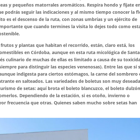
eas y pequeños matorrales aromáticos. Respira hondo y fíjate en
ue podrás seguir las indicaciones y al mismo tiempo conocer la fl
ito es el descenso de la ruta, con zonas umbrías y un ejército de
 importante que cuando termines la visita lo dejes todo como est
ostenible.
rutos y plantas que habitan el recorrido, están, claro está, los
comestibles en Córdoba, aunque en esta ruta micológica de Santa
rés culinario de muchas de ellas es limitado a causa de su toxicid
iempre para distinguir las especies venenosas). Entre las que sí 
aunque indigesta para ciertos estómagos, la carne del sombrero 
entrante en salteados. Las variedades de boletus son muy desead
turismo de setas: aquí brota el boleto blancuzco, el boleto dulzó
merlos. Dependiendo de la estación, si es otoño, invierno o
yor frecuencia que otras. Quienes saben mucho sobre setas han