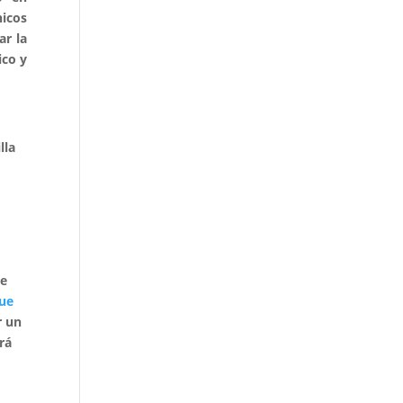
nicos
ar la
ico y
lla
ue
ue
r un
rá