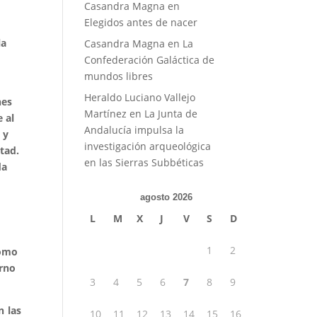
Casandra Magna
en
Elegidos antes de nacer
la
Casandra Magna
en
La
Confederación Galáctica de
mundos libres
Heraldo Luciano Vallejo
nes
Martínez
en
La Junta de
 al
Andalucía impulsa la
 y
investigación arqueológica
ltad.
en las Sierras Subbéticas
da
agosto 2026
L
M
X
J
V
S
D
1
2
como
orno
3
4
5
6
7
8
9
n las
10
11
12
13
14
15
16