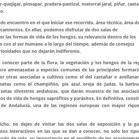
quejigar, pinsapar, pradera-pastizal, matorral-jaral, piñar, casta
to.
e encuentro en el que iniciar ese recorrido, área técnica, área d
rcamientos. En ellas, podemos disfrutar de dos salas de
cer las formas de vida de los hongos, su relevancia dentro de los
es con el ser humano a lo largo del tiempo, además de consejos
riosidades que no dejarán indiferente.
conocer parte de la flora, la vegetación y los hongos de la re
lora amenazadas a especies comunes de las principales formac
r otras asociadas a cultivos como el del castañar o avellanar
setas como el champiñón, pie azul, oreja de judas, la barbu
 setas silvestres andaluzas, que darán muestra de las asociac
s de vida de hongos saprófitos y parásitos. En definitiva, const
 de Andalucía, una de las regiones europeas con mayor rique
cho, no dejes de visitar las dos salas de exposición y la ga
tos interactivos en las que se dan a conocer, no solo los tip
do de vida, su importancia en el equilibrio de los ecosistemas