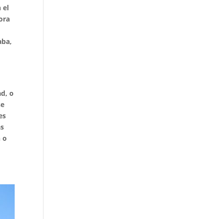
 el
ora
aba,
ad, o
se
es
as
n o