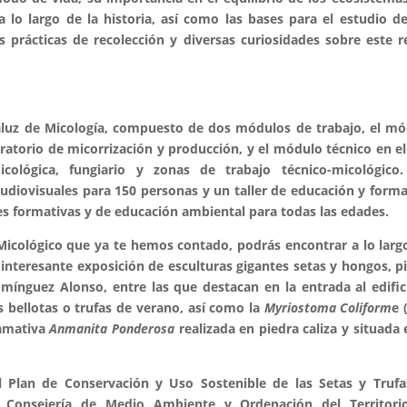
a lo largo de la historia, así como las bases para el estudio d
s prácticas de recolección y diversas curiosidades sobre este r
daluz de Micología, compuesto de dos módulos de trabajo, el m
ratorio de micorrización y producción, y el módulo técnico en e
ológica, fungiario y zonas de trabajo técnico-micológico.
audiovisuales para 150 personas y un taller de educación y form
des formativas y de educación ambiental para todas las edades.
 Micológico que ya te hemos contado, podrás encontrar a lo larg
 interesante exposición de esculturas gigantes setas y hongos, p
omínguez Alonso, entre las que destacan en la entrada al edific
s bellotas o trufas de verano, así como la
Myriostoma Coliform
e 
lamativa
Anmanita Ponderosa
realizada en piedra caliza y situada 
 Plan de Conservación y Uso Sostenible de las Setas y Trufa
 Consejería de Medio Ambiente y Ordenación del Territori