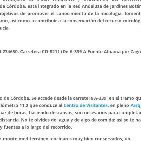
de Córdoba, está integrado en la Red Andaluza de Jardines Botá
objetivos de promover el conocimiento de la micología, foment
smo, así como a contribuir a la conservación del recurso micológ
ucía.
4.
234650. Carretera CO-8211 (De A-339 A Fuente Alhama por Zagri
go de Córdoba. Se accede desde la carretera A-339, en el tramo q
kilómetro 11,2 que conduce al
Centro de Visitantes
, en pleno
Parq
par de horas, haciendo descansos, son necesarios para completa
istancia. No te olvides del agua y de algo de comida: así se te ha
fuentes a lo largo del recorrido.
pico monte mediterráneo: encinares muy bien conservados, un