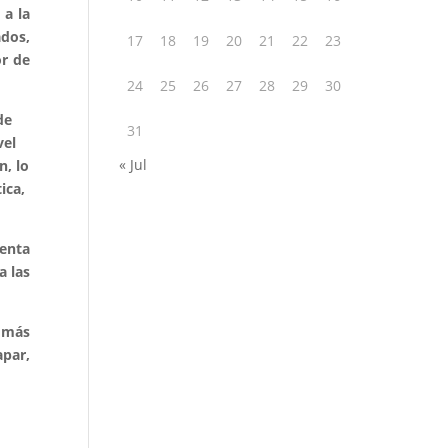
a la
ados,
17
18
19
20
21
22
23
or de
24
25
26
27
28
29
30
de
31
vel
« Jul
n, lo
ica,
enta
a las
s más
apar,