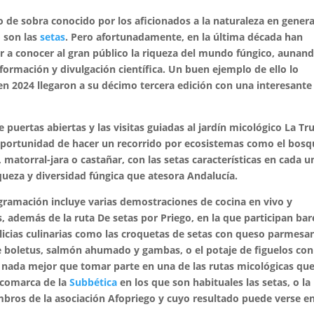
 de sobra conocido por los aficionados a la naturaleza en genera
o son las
setas
. Pero afortunadamente, en la última década han
ar a conocer al gran público la riqueza del mundo fúngico, aunan
formación y divulgación científica. Un buen ejemplo de ello lo
en 2024 llegaron a su décimo tercera edición con una interesante
 puertas abiertas y las visitas guiadas al jardín micológico La Tru
la oportunidad de hacer un recorrido por ecosistemas como el bos
l, matorral-jara o castañar, con las setas características en cada 
iqueza y diversidad fúngica que atesora Andalucía.
gramación incluye varias demostraciones de cocina en vivo y
 además de la ruta De setas por Priego, en la que participan bar
icias culinarias como las croquetas de setas con queso parmesa
 de boletus, salmón ahumado y gambas, o el potaje de figuelos con
 nada mejor que tomar parte en una de las rutas micológicas que
 comarca de la
Subbética
en los que son habituales las setas, o la
mbros de la asociación Afopriego y cuyo resultado puede verse en