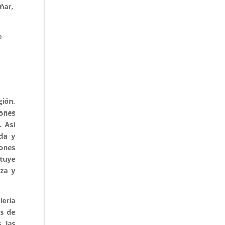
ñar,
e
gión,
iones
. Así
da y
iones
ituye
za y
lería
os de
, las