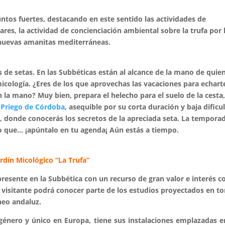
ntos fuertes, destacando en este sentido las actividades de
ares, la actividad de concienciación ambiental sobre la trufa por 
s nuevas amanitas mediterráneas.
 de setas. En las Subbéticas están al alcance de la mano de quie
icología. ¿Eres de los que aprovechas las vacaciones para echarte
 la mano? Muy bien, prepara el helecho para el suelo de la cesta,
y
Priego de Córdoba
, asequible por su corta duración y baja dificu
a
, donde conocerás los secretos de la apreciada seta. La tempora
o que… ¡apúntalo en tu agenda¡ Aún estás a tiempo.
ardín Micológico “La Trufa”
resente en la Subbética con un recurso de gran valor e interés 
el visitante podrá conocer parte de los estudios proyectados en t
neo andaluz.
 género y único en Europa, tiene sus instalaciones emplazadas e