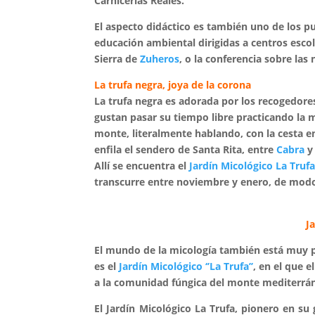
Carnicerías Reales.
El aspecto didáctico es también uno de los pu
educación ambiental dirigidas a centros escol
Sierra de
Zuheros
, o la conferencia sobre la
La trufa negra, joya de la corona
La trufa negra es adorada por los recogedores
gustan pasar su tiempo libre practicando la m
monte, literalmente hablando, con la cesta en
enfila el sendero de Santa Rita, entre
Cabra
Allí se encuentra el
Jardín Micológico La Truf
transcurre entre noviembre y enero, de mod
J
El mundo de la micología también está muy p
es el
Jardín Micológico ‘’La Trufa’’
, en el que 
a la comunidad fúngica del monte mediterrá
El Jardín Micológico La Trufa, pionero en su