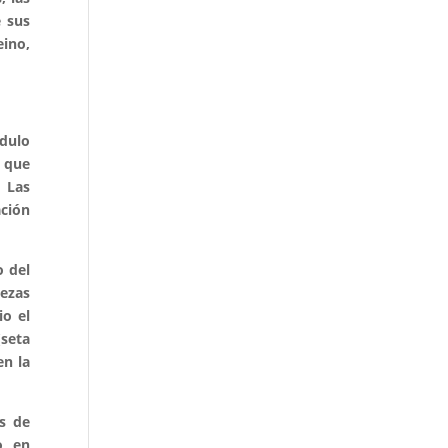
e sus
eino,
ódulo
l que
 Las
ación
o del
iezas
io el
(seta
en la
s de
o en