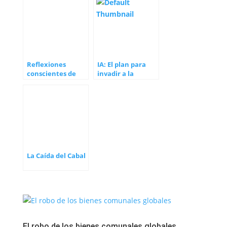
Alicia Ninou y su
hija
Reflexiones
IA: El plan para
conscientes de
invadir a la
Emilio Carrillo
Humanidad
sobre actualidad
en la Tierra
La Caída del Cabal
El robo de los bienes comunales globales