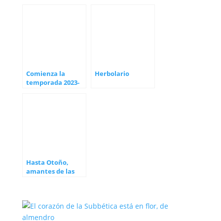
flor, de almendro
del Proyecto
ARRENDAJO
Comienza la
Herbolario
temporada 2023-
24 del proyecto
ARRENDAJO
Hasta Otoño,
amantes de las
Buenas Hierbas