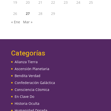
19
20
21
22
23
24
25
26
27
28
29
« Ene
Mar »
Categorías
Alianza Tierra
Ascensión Planetaria
Bendita Verdad
Confederación Galáctica
Consciencia Cósmica
En Clave Do
Historia Oculta
Humanidad Dorada