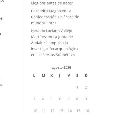
go,
Elegidos antes de nacer
Casandra Magna
en
La
Confederación Galáctica de
os
mundos libres
Heraldo Luciano Vallejo
s
Martínez
en
La Junta de
Andalucía impulsa la
investigación arqueológica
en las Sierras Subbéticas
agosto 2026
L
M
X
J
V
S
D
s
es
1
2
3
4
5
6
7
8
9
10
11
12
13
14
15
16