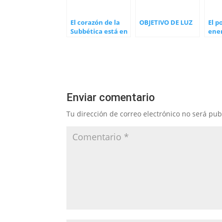
El corazón de la
OBJETIVO DE LUZ
El p
Subbética está en
ener
flor, de almendro
Enviar comentario
Tu dirección de correo electrónico no será pub