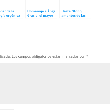
oder de la
Homenaje a Ángel
Hasta Otoño,
gía orgónica
Gracia, el mayor
amantes de las
promotor de los
Buenas Hierbas
beneficios del
Agua de Mar
licada.
Los campos obligatorios están marcados con
*