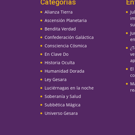
Categorías
En
Alianza Tierra
Ju
im
Ascensión Planetaria
su
Bendita Verdad
Ju
Confederación Galáctica
en
Consciencia Cósmica
¿T
En Clave Do
ve
ap
Historia Oculta
El
Humanidad Dorada
co
Ley Gesara
Ma
Luciérnagas en la noche
re
Soberanía y Salud
Subbética Mágica
Universo Gesara