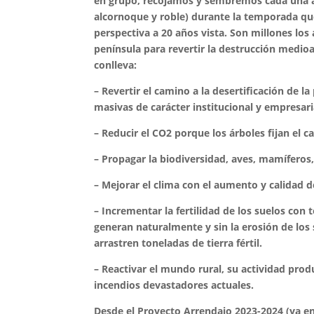
en grupo, recojamos y sembremos cada una al
alcornoque y roble) durante la temporada que
perspectiva a 20 años vista. Son millones los
península para revertir la destrucción medio
conlleva:
– Revertir el camino a la desertificación de la
masivas de carácter institucional y empresaria
– Reducir el CO2 porque los árboles fijan el c
– Propagar la biodiversidad, aves, mamíferos, 
– Mejorar el clima con el aumento y calidad de
– Incrementar la fertilidad de los suelos co
generan naturalmente y sin la erosión de los
arrastren toneladas de tierra fértil.
– Reactivar el mundo rural, su actividad prod
incendios devastadores actuales.
Desde el Proyecto Arrendajo 2023-2024 (ya e