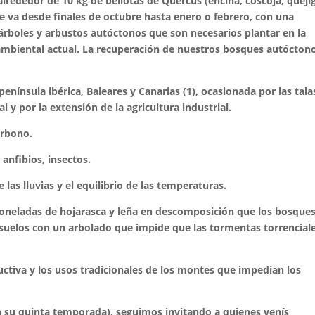
rededor de 10 kg de bellotas de Quercus (encina, coscoja, queji
 va desde finales de octubre hasta enero o febrero, con una
 árboles y arbustos autóctonos que son necesarios plantar en la
ambiental actual.
La recuperación de nuestros bosques autócton
 península ibérica, Baleares y Canarias (1), ocasionada por las tala
l y por la extensión de la agricultura industrial.
arbono.
anfibios, insectos.
 las lluvias y el equilibrio de las temperaturas.
n toneladas de hojarasca y leña en descomposición que los bosque
 suelos con un arbolado que impide que las tormentas torrencial
uctiva y los usos tradicionales de los montes que impedían los
n su quinta temporada), seguimos invitando a quienes venís