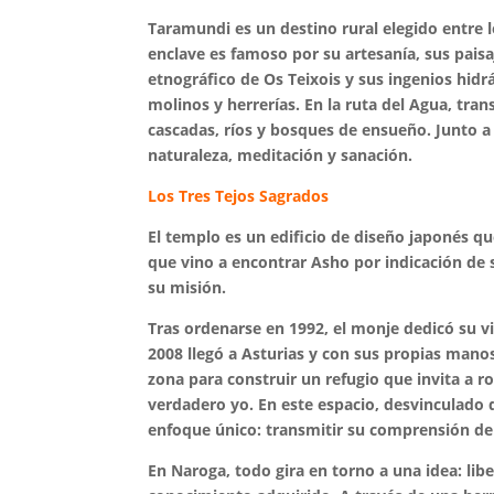
Taramundi es un destino rural elegido entre 
enclave es famoso por su artesanía, sus paisaj
etnográfico de Os Teixois y sus ingenios hidr
molinos y herrerías. En la ruta del Agua, tra
cascadas, ríos y bosques de ensueño. Junto a
naturaleza, meditación y sanación.
Los Tres Tejos Sagrados
El templo es un edificio de diseño japonés qu
que vino a encontrar Asho por indicación de s
su misión.
Tras ordenarse en 1992, el monje dedicó su vi
2008 llegó a Asturias y con sus propias man
zona para construir un refugio que invita a r
verdadero yo. En este espacio, desvinculado d
enfoque único: transmitir su comprensión del
En Naroga, todo gira en torno a una idea: lib