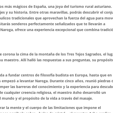
los más mágicos de España, una joya del turismo rural asturiano.
es y su historia. Entre otras maravillas, podrás descubrir el con
áulicos tradicionales que aprovechan la fuerza del agua para mov
nsitarás senderos perfectamente señalizados que te llevarán a
 Naroga, ofrece una experiencia excepcional que combina tradici
e corona la cima de la montaña de los Tres Tejos Sagrados, el lug
u maestro. Allí halló las respuestas a sus preguntas, su propósit
da a fundar centros de filosofía budista en Europa, hasta que en
os empezó a levantar Naroga. D
urante cinco años, reunió piedras d
omper las barreras del conocimiento y la experiencia para descubr
e cualquier creencia religiosa, el maestro Asho desarrolló un
 mundo y el propósito de la vida a través del masaje.
erar la mente y el cuerpo de las limitaciones que impone el