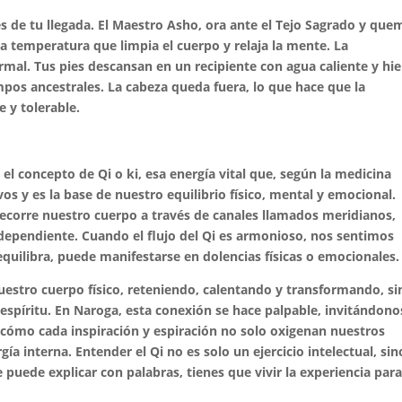
 de tu llegada. El Maestro Asho, ora ante el Tejo Sagrado y que
a temperatura que limpia el cuerpo y relaja la mente. La
rmal. Tus pies descansan en un recipiente con agua caliente y hi
mpos ancestrales. La cabeza queda fuera, lo que hace que la
 y tolerable.
 el concepto de Qi o ki, esa energía vital que, según la medicina
ivos y es la base de nuestro equilibrio físico, mental y emocional.
ecorre nuestro cuerpo a través de canales llamados meridianos,
dependiente. Cuando el flujo del Qi es armonioso, nos sentimos
equilibra, puede manifestarse en dolencias físicas o emocionales.
nuestro cuerpo físico, reteniendo, calentando y transformando, si
spíritu. En Naroga, esta conexión se hace palpable, invitándono
 cómo cada inspiración y espiración no solo oxigenan nuestros
a interna. Entender el Qi no es solo un ejercicio intelectual, sin
 puede explicar con palabras, tienes que vivir la experiencia par