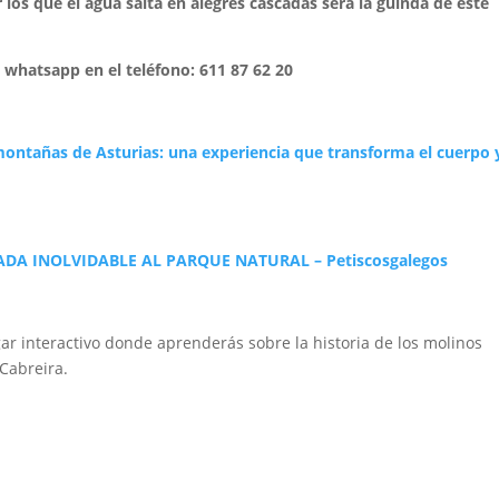
os que el agua salta en alegres cascadas será la guinda de este
l whatsapp en el teléfono: 611 87 62 20
ontañas de Asturias: una experiencia que transforma el cuerpo y
DA INOLVIDABLE AL PARQUE NATURAL – Petiscosgalegos
ar interactivo donde aprenderás sobre la historia de los molinos
 Cabreira.