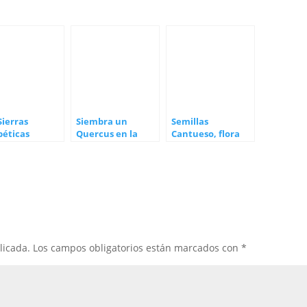
Sierras
Siembra un
Semillas
béticas
Quercus en la
Cantueso, flora
bran su XVIII
Subbética
silvestre al
ana de los
alcance de tus
parques
sentidos
opeos
licada.
Los campos obligatorios están marcados con
*