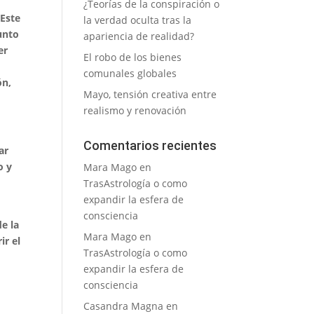
¿Teorías de la conspiración o
 Este
la verdad oculta tras la
junto
apariencia de realidad?
er
El robo de los bienes
comunales globales
ón,
Mayo, tensión creativa entre
realismo y renovación
Comentarios recientes
ar
o y
Mara Mago
en
TrasAstrología o como
expandir la esfera de
consciencia
e la
Mara Mago
en
ir el
TrasAstrología o como
expandir la esfera de
consciencia
Casandra Magna
en