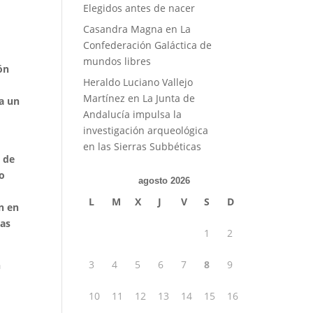
Elegidos antes de nacer
Casandra Magna
en
La
Confederación Galáctica de
mundos libres
ón
Heraldo Luciano Vallejo
Martínez
en
La Junta de
 a un
Andalucía impulsa la
investigación arqueológica
en las Sierras Subbéticas
s de
Lo
agosto 2026
L
M
X
J
V
S
D
n en
las
1
2
3
4
5
6
7
8
9
n
10
11
12
13
14
15
16