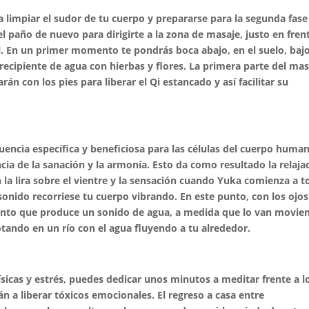
a limpiar el sudor de tu cuerpo y prepararse para la segunda fase
el paño de nuevo para dirigirte a la zona de masaje, justo en fren
al. En un primer momento te pondrás boca abajo, en el suelo, bajo
recipiente de agua con hierbas y flores. La primera parte del mas
arán con los pies para liberar el Qi estancado y así facilitar su
uencia específica y beneficiosa para las células del cuerpo huma
ncia de la sanación y la armonía. Esto da como resultado la relaja
la lira sobre el vientre y la sensación cuando Yuka comienza a t
 sonido recorriese tu cuerpo vibrando. En este punto, con los ojos
mento que produce un sonido de agua, a medida que lo van movie
lotando en un río con el agua fluyendo a tu alrededor.
físicas y estrés, puedes dedicar unos minutos a meditar frente a l
n a liberar tóxicos emocionales. El regreso a casa entre