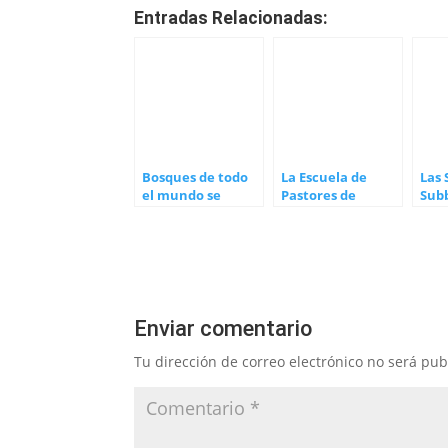
Entradas Relacionadas:
Bosques de todo
La Escuela de
Las 
el mundo se
Pastores de
Sub
autoregeneran
Andalucía forma a
cele
16 alumnos como
Sem
profesionales en
Geo
ganadería
Eur
extensiva
Enviar comentario
Tu dirección de correo electrónico no será pub