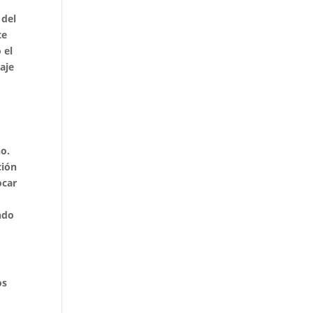
 del
te
 el
aje
no.
ción
ocar
ndo
os