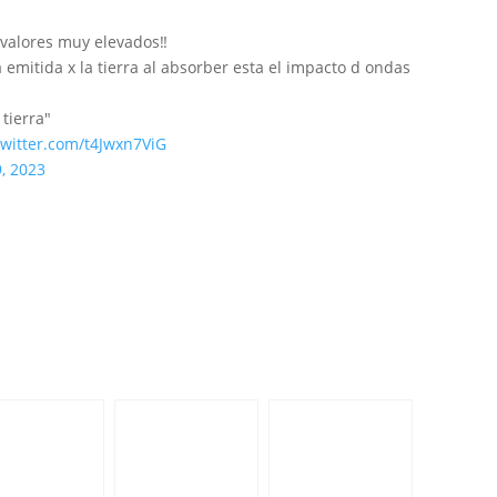
valores muy elevados‼️
 emitida x la tierra al absorber esta el impacto d ondas
tierra"
twitter.com/t4Jwxn7ViG
9, 2023