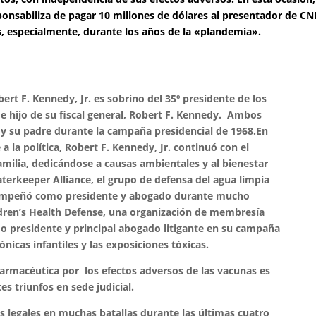
esponsabiliza de pagar 10 millones de dólares al presentador de CN
 especialmente, durante los años de la «plandemia».
bert F. Kennedy, Jr. es sobrino del 35º presidente de los
e hijo de su fiscal general, Robert F. Kennedy. Ambos
 y su padre durante la campaña presidencial de 1968.
En
 la política, Robert F. Kennedy, Jr. continuó con el
familia, dedicándose a causas ambientales y al bienestar
aterkeeper Alliance, el grupo de defensa del agua limpia
empeñó como presidente y abogado durante mucho
dren’s Health Defense, una organización de membresía
presidente y principal abogado litigante en su campaña
icas infantiles y las exposiciones tóxicas.
 farmacéutica por los efectos adversos de las vacunas es
es triunfos en sede judicial.
s legales en muchas batallas durante las últimas cuatro