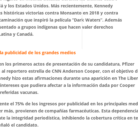
á y los Estados Unidos. Más recientemente, Kennedy
as históricas victorias contra Monsanto en 2018 y contra
taminación que inspiró la película “Dark Waters”. Además
esentado a grupos indígenas que hacen valer derechos
Latina y Canadá.
 la publicidad de los grandes medios
n los primeros actos de presentación de su candidatura, Pfizer
 al reportero estrella de CNN Anderson Cooper, con el objetivo 
nedy hizo estas afirmaciones durante una aparición en The Libe
 intereses que pudiera afectar a la información dada por Cooper
 referidas vacunas.
e el 75% de los ingresos por publicidad en los principales med
er más, provienen de compañías farmacéuticas. Esta dependenci
e la integridad periodística,
inhibiendo la cobertura crítica en 
eñaló el candidato.