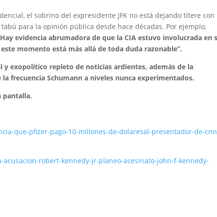
cial, el sobrino del expresidente JFK no está dejando títere con
 tabú para la opinión pública desde hace décadas. Por ejemplo,
«
Hay evidencia abrumadora de que la CIA estuvo involucrada en 
este momento está más allá de toda duda razonable”.
l y exopolítico repleto de noticias ardientes, además de la
 de la frecuencia Schumann a niveles nunca experimentados.
a pantalla.
uncia-que-pfizer-pago-10-millones-de-dolaresal-presentador-de-cnn
a-acusacion-robert-kennedy-jr-planeo-asesinato-john-f-kennedy-