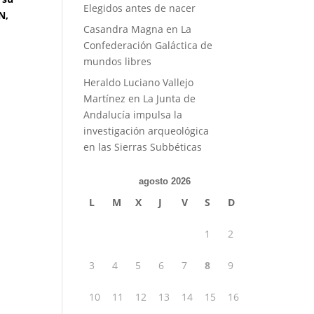
Elegidos antes de nacer
N,
Casandra Magna
en
La
Confederación Galáctica de
mundos libres
Heraldo Luciano Vallejo
Martínez
en
La Junta de
Andalucía impulsa la
investigación arqueológica
en las Sierras Subbéticas
agosto 2026
L
M
X
J
V
S
D
1
2
3
4
5
6
7
8
9
10
11
12
13
14
15
16