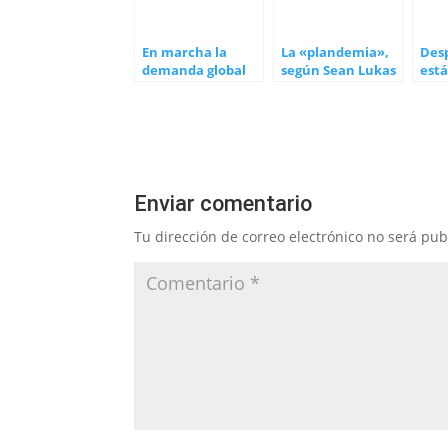
En marcha la
La «plandemia»,
Desp
demanda global
según Sean Lukas
est
por crímenes de
lesa humanidad
del abogado
Fuellmich
Enviar comentario
Tu dirección de correo electrónico no será pub