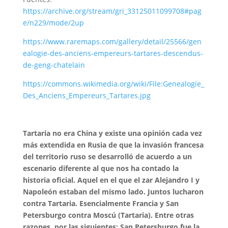
https://archive.org/stream/gri_33125011099708#pag
e/n229/mode/2up
https://www.raremaps.com/gallery/detail/25566/gen
ealogie-des-anciens-empereurs-tartares-descendus-
de-geng-chatelain
https://commons.wikimedia.org/wiki/File:Genealogie_
Des_Anciens_Empereurs_Tartares.jpg
Tartaria no era China y existe una opinión cada vez
más extendida en Rusia de que la invasión francesa
del territorio ruso se desarrolló de acuerdo a un
escenario diferente al que nos ha contado la
historia oficial. Aquel en el que el zar Alejandro I y
Napoleón estaban del mismo lado. Juntos lucharon
contra Tartaria. Esencialmente Francia y San
Petersburgo contra Moscú (Tartaria). Entre otras
razones, por las siguientes: San Petersburgo fue la