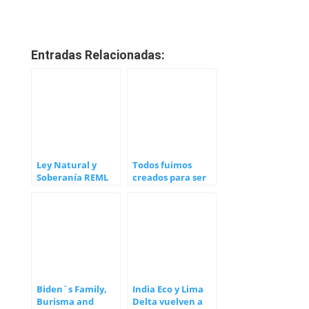
Entradas Relacionadas:
Ley Natural y
Todos fuimos
Soberanía REML
creados para ser
libres y felices
Biden´s Family,
India Eco y Lima
Burisma and
Delta vuelven a