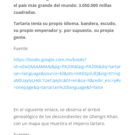
el país más grande del mundo: 3.050.000 millas
cuadradas.
Tartaria tenía su propio idioma, bandera, escudo,
su propio emperador y, por supuesto, su propia
gente.
Fuente:
https://books.google.com.mx/books?
id=xZw2AAAAMAAJ&pg=PA206&lpg=PA206&dq=tartar
ian+language&source=bl&ots=mKE6jziUEJ&sig=tl1nyJ
aMlUayIyLHdc1UeCqejXc&hl=en&sa=X&redir_esc=y#v
=onepage&q=tartarian%20language&f=false
En el siguiente enlace, se observa el árrbol
genealógico de los descendientes de Ghengis Khan,
con un mapa que muestra el Imperio tártaro.
Fuentes: