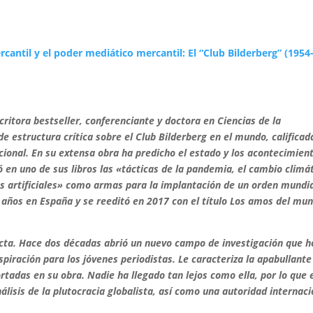
.
rcantil y el poder mediático mercantil: El “Club Bilderberg” (1954
ritora bestseller, conferenciante y doctora en Ciencias de la
 estructura crítica sobre el Club Bilderberg en el mundo, calificad
ional. En su extensa obra ha predicho el estado y los acontecimien
 en uno de sus libros las «tácticas de la pandemia, el cambio climá
es artificiales» como armas para la implantación de un orden mundi
te años en España y se reeditó en 2017 con el título Los amos del mu
acta. Hace dos décadas abrió un nuevo campo de investigación que h
spiración para los jóvenes periodistas. Le caracteriza la apabullante
tadas en su obra. Nadie ha llegado tan lejos como ella, por lo que 
álisis de la plutocracia globalista, así como una autoridad internaci