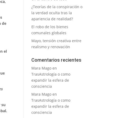
oca,
¿Teorías de la conspiración o
la verdad oculta tras la
es
apariencia de realidad?
n de
El robo de los bienes
comunales globales
Mayo, tensión creativa entre
realismo y renovación
n el
Comentarios recientes
Mara Mago
en
que
TrasAstrología o como
expandir la esfera de
consciencia
es
Mara Mago
en
TrasAstrología o como
r su
expandir la esfera de
bal.
consciencia