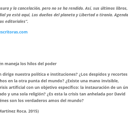
sura y la cancelación, pero no se ha rendido. Así, sus últimos libros,
al ya está aquí, Los dueños del planeta y Libertad o tiranía. Agend
s editoriales”.
 escritoras.com
én maneja los hilos del poder
irige nuestra política e instituciones? ¿Los despidos y recortes
hos en la otra punta del mundo? ¿Existe una mano invisible,
is artificial con un objetivo específico: la instauración de un ú
 y una sola religión? ¿Es esta la crisis tan anhelada por David
Quiénes son los verdaderos amos del mundo?
Martínez Roca. 2015)