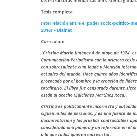
las estructuras mediáticas del sistema global
Tesis completa:
Interrelación entre el poder socio-político-me
2016) – Dialnet
Currículum
“Cristina Martín Jiménez 4 de mayo de 1974. esc
Comunicación-Periodismo con la primera tesis de
con sobresaliente cum laude y Mención Internac
actuales del mundo. Hace quince años identificó
provocado por el hombre y la creación de líder
totalitario. El libro fue censurado durante sie
están al acecho (Ediciones Martínez Roca).
Cristina es políticamente incorrecta y autodid
siguen miles de personas, y es una fuente de in
documentación y las pruebas contrastables apor
considerada una pionera y un referente en el an
a la que todos quieren entrevistar.