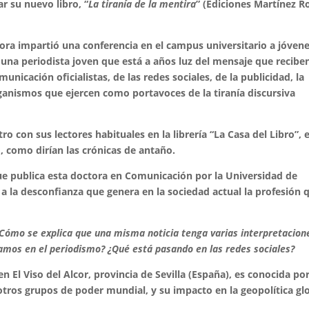
r su nuevo libro, “
La tiranía de la mentira
” (Ediciones Martínez R
itora impartió una conferencia en el campus universitario a jóven
 una periodista joven que está a años luz del mensaje que recibe
unicación oficialistas, de las redes sociales, de la publicidad, la
organismos que ejercen como portavoces de la tiranía discursiva
 con sus lectores habituales en la librería “La Casa del Libro”, e
o, como dirían las crónicas de antaño.
ue publica esta doctora en Comunicación por la Universidad de
s a la desconfianza que genera en la sociedad actual la profesión 
Cómo se explica que una misma noticia tenga varias interpretacion
mos en el periodismo? ¿Qué está pasando en las redes sociales?
 El Viso del Alcor, provincia de Sevilla (España), es conocida po
 otros grupos de poder mundial, y su impacto en la geopolítica glo