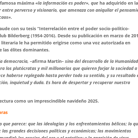
 la famosa máxima
«la información es poder», que
ha adquirido en l
r entre perverso y visionario, que amenaza con aniquilar el pensami
 caos».
laude con su tesis “Interrelación entre el poder socio-político-
club Bilderberg (1954-2016). Desde su publicación en marzo de 20
 y literaria le ha permitido erigirse como una voz autorizada en
e las élites dominantes.
la democracia, –
afirma Martín
– sino del desarrollo de la Humanidad
 los plutócratas y mil millonarios que quieren forjar la sociedad a
ece haberse replegado hasta perder todo su sentido, y su resultado 
ón, inquietud y duda. Es hora de despertar y recuperar nuestra
ectura como un imprescindible navideño 2025.
bras
o que parece: que las ideologías y los enfrentamientos bélicos; lo q
 las grandes decisiones políticas y económicas; los movimientos
undial; los precios del oro y el petróleo; y la aparición de virus