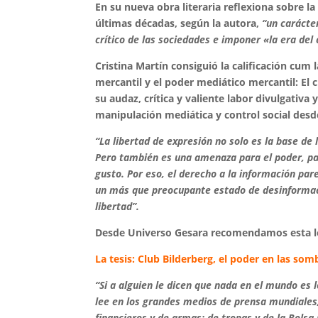
En su nueva obra literaria reflexiona sobre
últimas décadas, según la autora,
“un carácte
crítico de las sociedades e imponer «la era del
Cristina Martín consiguió la calificación cum 
mercantil y el poder mediático mercantil: El 
su audaz, crítica y valiente labor divulgativa
manipulación mediática y control social desd
“La libertad de expresión no solo es la base de 
Pero también es una amenaza para el poder, para
gusto. Por eso, el derecho a la información par
un más que preocupante estado de desinformaci
libertad”.
Desde Universo Gesara recomendamos esta l
La tesis: Club Bilderberg, el poder en las som
“Si a alguien le dicen que nada en el mundo es l
lee en los grandes medios de prensa mundiales;
financieros y de armas; de tropas y de la Bolsa m