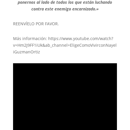
ponernos al lado de todos los que están luchando
contra este enemigo encarnizado.»
REENVÍELO POR FAVOR.
Más información: https://www.youtube.com/watch?
v=Hm2J9FF1iUk&ab_channel=EligeComoVivirconNayel
iGuzmanOrtiz