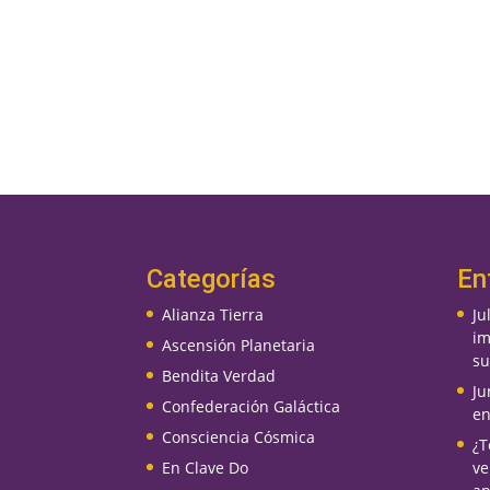
Categorías
En
Alianza Tierra
Ju
im
Ascensión Planetaria
su
Bendita Verdad
Ju
Confederación Galáctica
en
Consciencia Cósmica
¿T
En Clave Do
ve