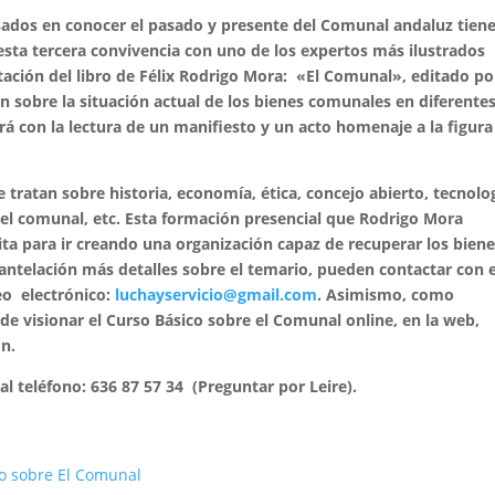
resados en conocer el pasado y presente del Comunal andaluz tien
sta tercera convivencia con uno de los expertos más ilustrados
tación del libro de Félix Rodrigo Mora: «El Comunal», editado po
 sobre la situación actual de los bienes comunales en diferente
á con la lectura de un manifiesto y un acto homenaje a la figura
 tratan sobre historia, economía, ética, concejo abierto, tecnolo
 del comunal, etc. Esta formación presencial que Rodrigo Mora
ita para ir creando una organización capaz de recuperar los bien
antelación más detalles sobre el temario, pueden contactar con 
reo electrónico:
luchayservicio@gmail.com
. Asimismo, como
ede visionar el Curso Básico sobre el Comunal online, en la web,
n.
al teléfono:
636 87 57 34 (Preguntar por Leire).
go sobre El Comunal