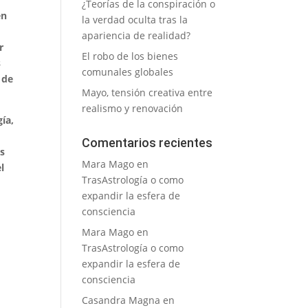
¿Teorías de la conspiración o
en
la verdad oculta tras la
apariencia de realidad?
r
El robo de los bienes
s
comunales globales
 de
Mayo, tensión creativa entre
realismo y renovación
gía,
Comentarios recientes
es
Mara Mago
en
el
TrasAstrología o como
expandir la esfera de
consciencia
Mara Mago
en
TrasAstrología o como
expandir la esfera de
consciencia
Casandra Magna
en