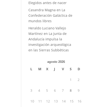
Elegidos antes de nacer
Casandra Magna
en
La
Confederación Galáctica de
mundos libres
Heraldo Luciano Vallejo
Martínez
en
La Junta de
Andalucía impulsa la
investigación arqueológica
en las Sierras Subbéticas
agosto 2026
L
M
X
J
V
S
D
1
2
3
4
5
6
7
8
9
10
11
12
13
14
15
16