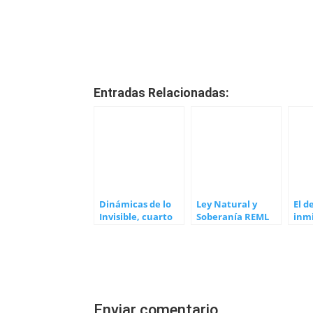
Entradas Relacionadas:
Dinámicas de lo
Ley Natural y
El d
Invisible, cuarto
Soberanía REML
inm
volumen de la
Alex
serie de David
Topí
Enviar comentario