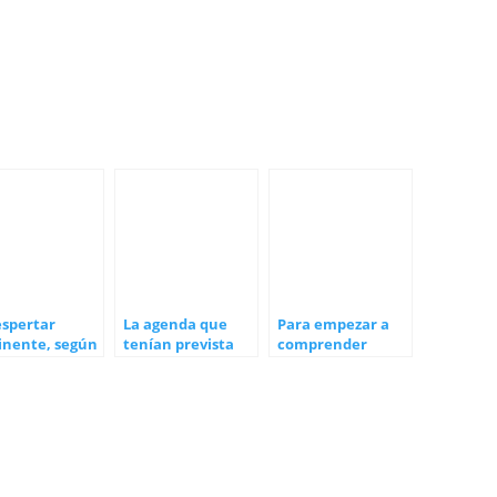
espertar
La agenda que
Para empezar a
inente, según
tenían prevista
comprender
 Collier