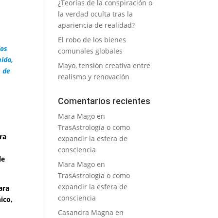
¿Teorías de la conspiración o
la verdad oculta tras la
apariencia de realidad?
El robo de los bienes
los
comunales globales
mida,
Mayo, tensión creativa entre
s de
realismo y renovación
Comentarios recientes
Mara Mago
en
TrasAstrología o como
ra
expandir la esfera de
consciencia
le
Mara Mago
en
TrasAstrología o como
expandir la esfera de
ara
consciencia
ico,
Casandra Magna
en