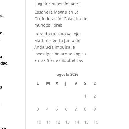
Elegidos antes de nacer
Casandra Magna
en
La
s.
Confederación Galáctica de
mundos libres
el
Heraldo Luciano Vallejo
s
Martínez
en
La Junta de
Andalucía impulsa la
investigación arqueológica
se
en las Sierras Subbéticas
lidad
agosto 2026
L
M
X
J
V
S
D
 a
1
2
i
3
4
5
6
7
8
9
10
11
12
13
14
15
16
erra