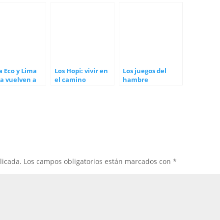
a Eco y Lima
Los Hopi: vivir en
Los juegos del
a vuelven a
el camino
hambre
ciencia
correcto
ctica
licada.
Los campos obligatorios están marcados con
*