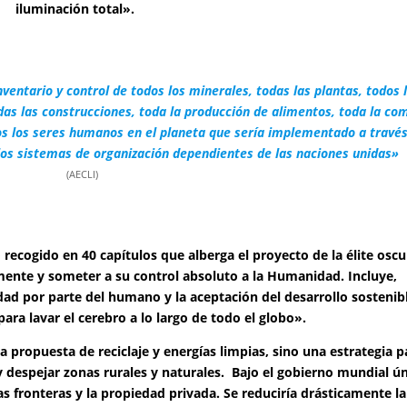
iluminación total».
ventario y control de todos los minerales, todas las plantas, todos 
odas las construcciones, toda la producción de alimentos, toda la co
os los seres humanos en el planeta que sería implementado a travé
r los sistemas de organización dependientes de las naciones unidas»
(AECLI)
 recogido en
40 capítulos que alberga el proyecto de la élite oscu
mente y someter a su control absoluto a la Humanidad. I
ncluye,
dad por parte del humano y la aceptación del desarrollo sostenib
ara lavar el cerebro a lo largo de todo el globo».
a propuesta de reciclaje y energías limpias, sino una estrategia p
y despejar zonas rurales y naturales. Bajo el gobierno mundial ún
las fronteras y la propiedad privada. Se reduciría drásticamente la