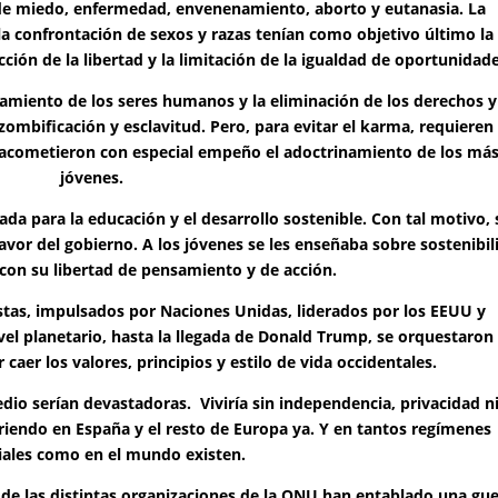
de miedo, enfermedad, envenenamiento, aborto y eutanasia. La
 la confrontación de sexos y razas tenían como objetivo último la
cción de la libertad y la limitación de la igualdad de oportunidade
eamiento de los seres humanos y la eliminación de los derechos y
 zombificación y esclavitud. Pero, para evitar el karma, requieren 
 acometieron con especial empeño el adoctrinamiento de los má
jóvenes.
ada para la educación y el desarrollo sostenible. Con tal motivo, 
n favor del gobierno. A los jóvenes se les enseñaba sobre sostenibi
con su libertad de pensamiento y de acción.
istas, impulsados por Naciones Unidas, liderados por los EEUU y
vel planetario, hasta la llegada de Donald Trump, se orquestaron
caer los valores, principios y estilo de vida occidentales.
io serían devastadoras. Viviría sin independencia, privacidad n
riendo en España y el resto de Europa ya.
Y en tantos regímenes
riales como en el mundo existen.
s de las distintas organizaciones de la ONU han entablado una gu