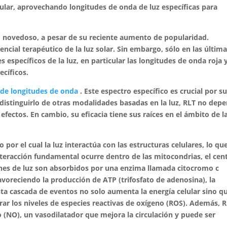
lular, aprovechando longitudes de onda de luz específicas para
to novedoso, a pesar de su reciente aumento de popularidad.
encial terapéutico de la luz solar. Sin embargo, sólo en las últim
pecíficos de la luz, en particular las longitudes de onda roja y
ecíficos.
 de longitudes de onda
. Este espectro específico es crucial por s
a distinguirlo de otras modalidades basadas en la luz, RLT no dep
 efectos. En cambio, su eficacia tiene sus raíces en el ámbito de l
por el cual la luz interactúa con las estructuras celulares, lo qu
nteracción fundamental ocurre dentro de las mitocondrias, el cen
tones de luz son absorbidos por una enzima llamada citocromo c
avoreciendo la producción de ATP (trifosfato de adenosina), la
sta cascada de eventos no solo aumenta la energía celular sino q
rar los niveles de especies reactivas de oxígeno (ROS). Además, 
o (NO), un vasodilatador que mejora la circulación y puede ser