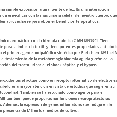
 una simple exposición a una fuente de luz. Es una interacción
da específicas con la maquinaria celular de nuestro cuerpo, qu
en aprovecharse para obtener beneficios terapéuticos.
ímico aromático, con la fórmula química C16H18N3SCl. Tiene
 para la industria textil, y tiene potentes propiedades antibióti
el primer agente antipalúdico sintético por Ehrlich en 1891, el 
ra el tratamiento de la metahemoglobinemia aguda y crónica, la
cción del tracto urinario, el shock séptico y el bypass
eroxidantes al actuar como un receptor alternativo de electrone
cibido una mayor atención en vista de estudios que sugieren su
mitocondrial. También se ha estudiado como agente para el
 MB también puede proporcionar funciones neuroprotectoras
. Además, la expresión de genes inflamatorios se redujo en la
en presencia de MB en los medios de cultivo.