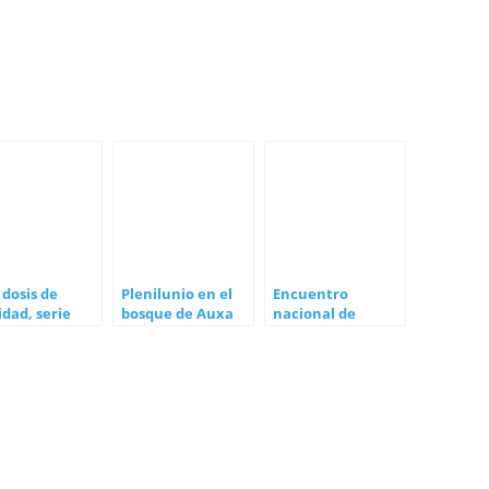
dosis de
Plenilunio en el
Encuentro
idad, serie
bosque de Auxa
nacional de
umental de
Soberanía y Salud
ia Ninou y su
en Balaguer