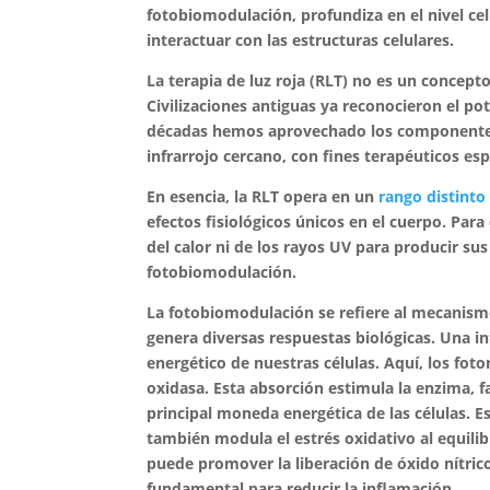
fotobiomodulación, profundiza en el nivel ce
interactuar con las estructuras celulares.
La terapia de luz roja (RLT) no es un concep
Civilizaciones antiguas ya reconocieron el pot
décadas hemos aprovechado los componentes es
infrarrojo cercano, con fines terapéuticos esp
En esencia, la RLT opera en un
rango distinto
efectos fisiológicos únicos en el cuerpo. Par
del calor ni de los rayos UV para producir sus
fotobiomodulación.
La fotobiomodulación se refiere al mecanismo 
genera diversas respuestas biológicas. Una i
energético de nuestras células. Aquí, los fo
oxidasa. Esta absorción estimula la enzima, f
principal moneda energética de las células. E
también modula el estrés oxidativo al equilib
puede promover la liberación de óxido nítric
fundamental para reducir la inflamación.