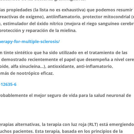
as propiedades (la lista no es exhaustiva) que podemos resumir
eactivas de oxígeno), antiinflamatorio, protector mitocondrial (
 estimulador del óxido nítrico (mejora el riego sanguíneo cerebra
otección y reparación de la mielina.
erapy-for-multiple-sclerosis/
 tinte sintético que ha sido utilizado en el tratamiento de las
a demostrado recientemente el papel que desempeña a nivel cere
ide, alfa sinucleína…), antioxidante, anti-inflamatorio,
emás de nootrópico eficaz.
-12635-6
obablemente el mejor seguro de vida para la salud neuronal de
rapias alternativas, la terapia con luz roja (RLT) está emergiend
hos pacientes. Esta terapia, basada en los principios de la