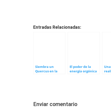
Entradas Relacionadas:
Siembra un
El poder de la
Una 
Quercus en la
energía orgónica
real
Subbética
doc
Alic
hija
Enviar comentario