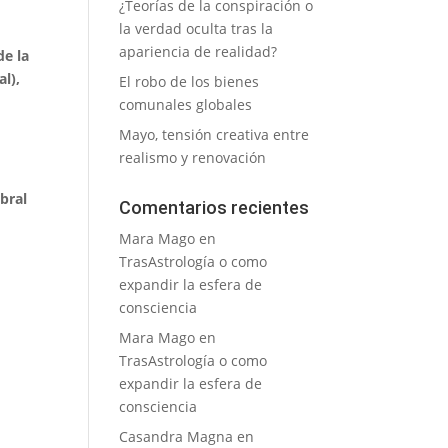
¿Teorías de la conspiración o
la verdad oculta tras la
apariencia de realidad?
de la
l),
El robo de los bienes
comunales globales
Mayo, tensión creativa entre
realismo y renovación
bral
Comentarios recientes
Mara Mago
en
TrasAstrología o como
expandir la esfera de
consciencia
Mara Mago
en
TrasAstrología o como
expandir la esfera de
consciencia
o
Casandra Magna
en