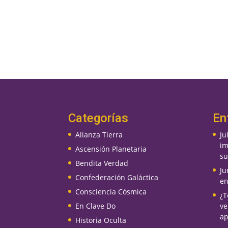
Categorías
En
Alianza Tierra
Ju
im
Ascensión Planetaria
su
Bendita Verdad
Ju
Confederación Galáctica
en
Consciencia Cósmica
¿T
En Clave Do
ve
ap
Historia Oculta