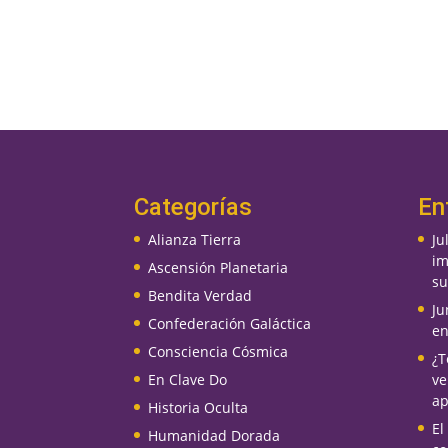
Categorías
En
Alianza Tierra
Ju
im
Ascensión Planetaria
su
Bendita Verdad
Ju
Confederación Galáctica
en
Consciencia Cósmica
¿T
En Clave Do
ve
ap
Historia Oculta
El
Humanidad Dorada