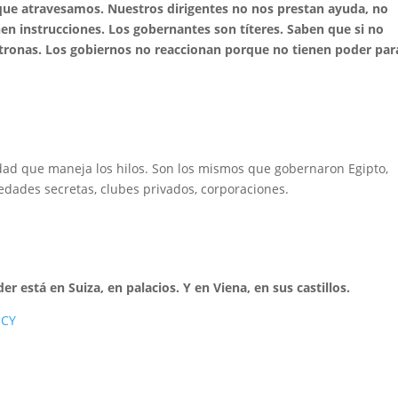
o que atravesamos. Nuestros dirigentes no nos prestan ayuda, no
n instrucciones. Los gobernantes son títeres. Saben que si no
ltronas. Los gobiernos no reaccionan porque no tienen poder par
dad que maneja los hilos. Son los mismos que gobernaron Egipto,
iedades secretas, clubes privados, corporaciones.
er está en Suiza, en palacios. Y en Viena, en sus castillos.
pCY