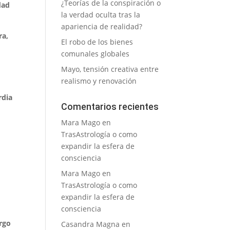
¿Teorías de la conspiración o
dad
la verdad oculta tras la
apariencia de realidad?
ra,
El robo de los bienes
n
comunales globales
Mayo, tensión creativa entre
realismo y renovación
rdia
Comentarios recientes
Mara Mago
en
TrasAstrología o como
expandir la esfera de
consciencia
Mara Mago
en
TrasAstrología o como
expandir la esfera de
consciencia
argo
Casandra Magna
en