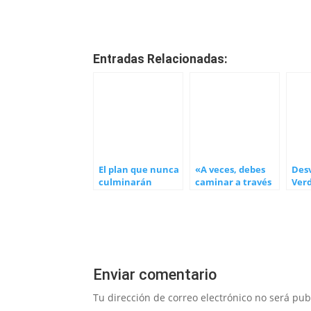
Entradas Relacionadas:
El plan que nunca
«A veces, debes
Des
culminarán
caminar a través
Verd
de la oscuridad
antes de ver la
luz»
Enviar comentario
Tu dirección de correo electrónico no será pub