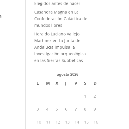
Elegidos antes de nacer
Casandra Magna
en
La
a
Confederación Galáctica de
mundos libres
Heraldo Luciano Vallejo
Martínez
en
La Junta de
Andalucía impulsa la
investigación arqueológica
en las Sierras Subbéticas
agosto 2026
L
M
X
J
V
S
D
1
2
3
4
5
6
7
8
9
10
11
12
13
14
15
16