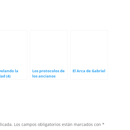
velando la
Los protocolos de
El Arca de Gabriel
ad (4)
los ancianos
sabios de Sión
licada.
Los campos obligatorios están marcados con
*