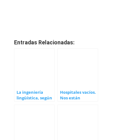
Entradas Relacionadas:
La ingeniería
Hospitales vacíos.
lingüística, según
Nos están
Carmen Huertas
engañando.
Despertad¡¡¡¡