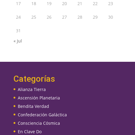
17
18
19
20
21
22
23
24
25
26
27
28
29
30
31
« Jul
Categorías
Alianza Tierra
Ascensión Planetaria
Bendita Verdad
Confederación Galáctica
Consciencia Cósmica
En Clave Do