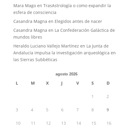
Mara Mago
en
TrasAstrología o como expandir la
esfera de consciencia
Casandra Magna
en
Elegidos antes de nacer
Casandra Magna
en
La Confederación Galáctica de
mundos libres
Heraldo Luciano Vallejo Martínez
en
La Junta de
Andalucía impulsa la investigación arqueológica en
las Sierras Subbéticas
agosto 2026
L
M
X
J
V
S
D
1
2
3
4
5
6
7
8
9
10
11
12
13
14
15
16