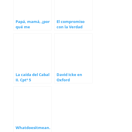
Papá, mamá, ¿por
El compromiso
qué me
con la Verdad
sometisteis a un
ensayo clínico?
La caída del Cabal
David Icke en
II. Cptº 5
Oxford
Whatdoesitmean.