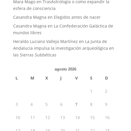
Mara Mago
en
TrasAstrología o como expandir la
esfera de consciencia
Casandra Magna
en
Elegidos antes de nacer
Casandra Magna
en
La Confederación Galáctica de
mundos libres
Heraldo Luciano Vallejo Martínez
en
La Junta de
Andalucía impulsa la investigación arqueológica en
las Sierras Subbéticas
agosto 2026
L
M
X
J
V
S
D
1
2
3
4
5
6
7
8
9
10
11
12
13
14
15
16
17
18
19
20
21
22
23