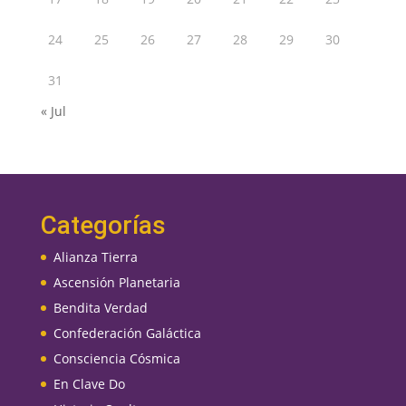
24
25
26
27
28
29
30
31
« Jul
Categorías
Alianza Tierra
Ascensión Planetaria
Bendita Verdad
Confederación Galáctica
Consciencia Cósmica
En Clave Do