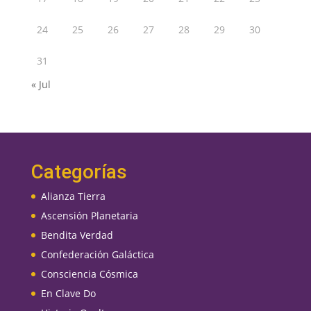
24
25
26
27
28
29
30
31
« Jul
Categorías
Alianza Tierra
Ascensión Planetaria
Bendita Verdad
Confederación Galáctica
Consciencia Cósmica
En Clave Do