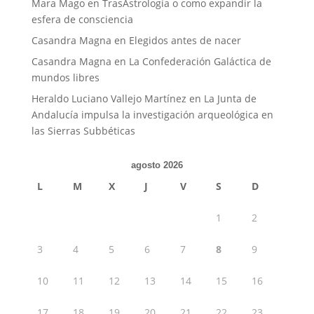
Mara Mago
en
TrasAstrología o como expandir la
esfera de consciencia
Casandra Magna
en
Elegidos antes de nacer
Casandra Magna
en
La Confederación Galáctica de
mundos libres
Heraldo Luciano Vallejo Martínez
en
La Junta de
Andalucía impulsa la investigación arqueológica en
las Sierras Subbéticas
agosto 2026
L
M
X
J
V
S
D
1
2
3
4
5
6
7
8
9
10
11
12
13
14
15
16
17
18
19
20
21
22
23