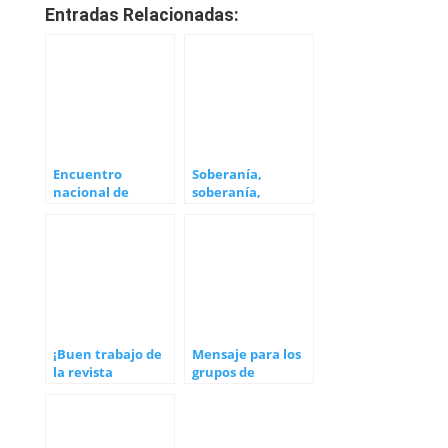
Entradas Relacionadas:
Encuentro
Soberanía,
nacional de
soberanía,
Soberanía y Salud
soberanía
en Balaguer
¡Buen trabajo de
Mensaje para los
la revista
grupos de
Discovery Salud¡
Soberanía y Salud