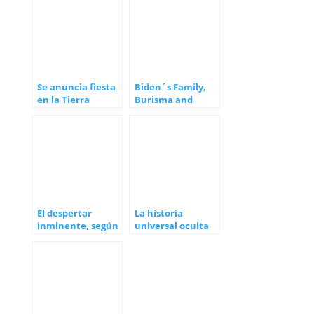
Se anuncia fiesta
Biden´s Family,
en la Tierra
Burisma and
Corruption
El despertar
La historia
inminente, según
universal oculta
Alex Collier
(1)