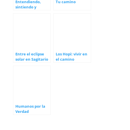
Entendiendo,
Tu camino
sintiendo y
colaborando con
este gran
momento
Entre el eclipse
Los Hopi: vivir en
solar en Sagitario
el camino
y la conjunción
correcto
Júpiter-Saturno
Humanos por la
Verdad