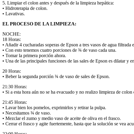
5. Limpiar el colon antes y después de la limpieza hepática:
• Hidroterapia de colon.
• Lavativas.
EL PROCESO DE LA LIMPIEZA:
NOCHE:
18 Horas:
• Añadir 4 cucharadas soperas de Epson a tres vasos de agua filtrada e
• Con esto tenemos cuatro porciones de ¾ de vaso cada una.
• Tomar la primera porción ahora.
• Una de las principales funciones de las sales de Epson es dilatar y en
20 Horas:
• Beber la segunda porción ¾ de vaso de sales de Epson.
21:30 Horas:
• Si a esta hora aún no se ha evacuado y no realizo limpieza de colon
21:45 Horas:
• Lavar bien los pomelos, exprimirlos y retirar la pulpa.
• Necesitamos ¾ de vaso.
• Mezclar el zumo y medio vaso de aceite de oliva en el frasco.
• Cerrar el frasco y agite fuertemente, hasta que la solución se vea acu
22:00 Horas: