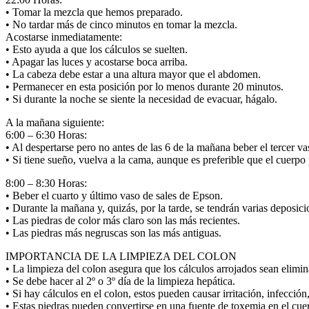
• Tomar la mezcla que hemos preparado.
• No tardar más de cinco minutos en tomar la mezcla.
Acostarse inmediatamente:
• Esto ayuda a que los cálculos se suelten.
• Apagar las luces y acostarse boca arriba.
• La cabeza debe estar a una altura mayor que el abdomen.
• Permanecer en esta posición por lo menos durante 20 minutos.
• Si durante la noche se siente la necesidad de evacuar, hágalo.
A la mañana siguiente:
6:00 – 6:30 Horas:
• Al despertarse pero no antes de las 6 de la mañana beber el tercer v
• Si tiene sueño, vuelva a la cama, aunque es preferible que el cuerpo
8:00 – 8:30 Horas:
• Beber el cuarto y último vaso de sales de Epson.
• Durante la mañana y, quizás, por la tarde, se tendrán varias deposicio
• Las piedras de color más claro son las más recientes.
• Las piedras más negruscas son las más antiguas.
IMPORTANCIA DE LA LIMPIEZA DEL COLON
• La limpieza del colon asegura que los cálculos arrojados sean elimin
• Se debe hacer al 2º o 3º día de la limpieza hepática.
• Si hay cálculos en el colon, estos pueden causar irritación, infección
• Estas piedras pueden convertirse en una fuente de toxemia en el cue