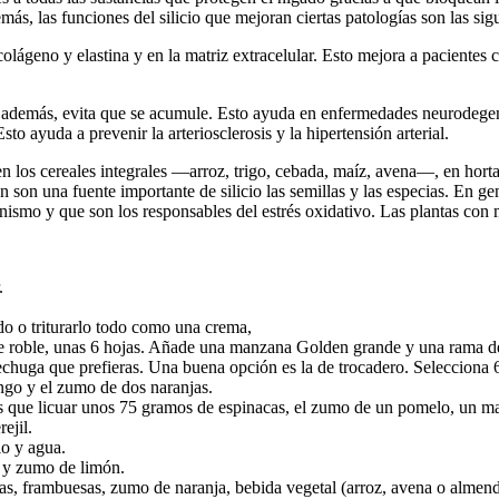
más, las funciones del silicio que mejoran ciertas patologías son las sig
 colágeno y elastina y en la matriz extracelular. Esto mejora a pacientes
n; además, evita que se acumule. Esto ayuda en enfermedades neurodegene
to ayuda a prevenir la arteriosclerosis y la hipertensión arterial.
en los cereales integrales —arroz, trigo, cebada, maíz, avena—, en horta
son una fuente importante de silicio las semillas y las especias. En gen
anismo y que son los responsables del estrés oxidativo. Las plantas con 
.
do o triturarlo todo como una crema,
de roble, unas 6 hojas. Añade una manzana Golden grande y una rama de
chuga que prefieras. Una buena opción es la de trocadero. Selecciona 6
ngo y el zumo de dos naranjas.
nes que licuar unos 75 gramos de espinacas, el zumo de un pomelo, un ma
ejil.
io y agua.
s y zumo de limón.
as, frambuesas, zumo de naranja, bebida vegetal (arroz, avena o almendr