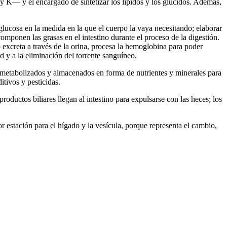
y K— y el encargado de sintetizar los lípidos y los glúcidos. Además,
 glucosa en la medida en la que el cuerpo la vaya necesitando; elaborar
componen las grasas en el intestino durante el proceso de la digestión.
 excreta a través de la orina, procesa la hemoglobina para poder
d y a la eliminación del torrente sanguíneo.
n metabolizados y almacenados en forma de nutrientes y minerales para
itivos y pesticidas.
oductos biliares llegan al intestino para expulsarse con las heces; los
 estación para el hígado y la vesícula, porque representa el cambio,