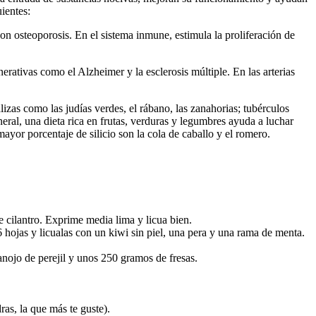
uientes:
 con osteoporosis. En el sistema inmune, estimula la proliferación de
rativas como el Alzheimer y la esclerosis múltiple. En las arterias
lizas como las judías verdes, el rábano, las zanahorias; tubérculos
eral, una dieta rica en frutas, verduras y legumbres ayuda a luchar
mayor porcentaje de silicio son la cola de caballo y el romero.
 cilantro. Exprime media lima y licua bien.
 hojas y licualas con un kiwi sin piel, una pera y una rama de menta.
nojo de perejil y unos 250 gramos de fresas.
as, la que más te guste).