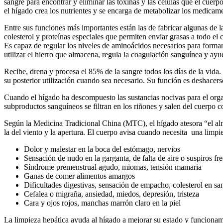
sangre para encontrar y eliminar las toxinas y las células que el cue
el hígado crea los nutrientes y se encarga de metabolizar los medicam
Entre sus funciones más importantes están las de fabricar algunas de l
colesterol y proteínas especiales que permiten enviar grasas a todo el 
Es capaz de regular los niveles de aminoácidos necesarios para formar
utilizar el hierro que almacena, regula la coagulación sanguínea y ayud
Recibe, drena y procesa el 85% de la sangre todos los días de la vid
su posterior utilización cuando sea necesario. Su función es deshacerse
Cuando el hígado ha descompuesto las sustancias nocivas para el organis
subproductos sanguíneos se filtran en los riñones y salen del cuerpo co
Según la Medicina Tradicional China (MTC), el hígado atesora “el alma
la del viento y la apertura. El cuerpo avisa cuando necesita una limp
Dolor y malestar en la boca del estómago, nervios
Sensación de nudo en la garganta, de falta de aire o suspiros fr
Síndrome premenstrual agudo, miomas, tensión mamaria
Ganas de comer alimentos amargos
Dificultades digestivas, sensación de empacho, colesterol en sa
Cefalea o migraña, ansiedad, miedos, depresión, tristeza
Cara y ojos rojos, manchas marrón claro en la piel
La limpieza hepática ayuda al hígado a mejorar su estado y funcionami