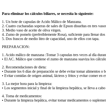
Para eliminar los cálculos biliares, se necesita lo siguiente:
1. Un bote de capsulas de Acido Málico de Manzana.
2. Cuatro cucharadas soperas de sales de Epson disueltas en tres vaso
3. Medio vaso de aceite de oliva virgen.
4. Zumo de pomelo (preferiblemente Rosa), suficiente para llenar dos 
5. Dos frascos de medio litro de capacidad, uno de ellos con tapa.
PREPARACION:
1. Acido málico de manzana :Tomar 3 capsulas tres veces al día durant
• El AC. Málico que contiene el zumo de manzana suaviza los cálculos b
2. Recomendaciones de dieta:
• Durante los 6 días de preparación se debe evitar tomar alimentos o be
• Evitar comidas de origen animal, lácteos y fritos y evitar comer en e
3. La mejor hora para la limpieza:
• Los segmentos inicial y final de la limpieza hepática, se lleva a cab
4. Toma de medicamentos:
• Durante la limpieza hepática, evitar tomar medicamentos o suplemen