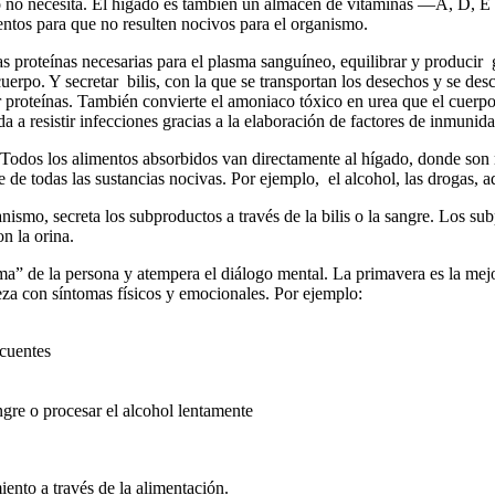
rpo no necesita. El hígado es también un almacén de vitaminas —A, D, E 
entos para que no resulten nocivos para el organismo.
as proteínas necesarias para el plasma sanguíneo, equilibrar y producir
cuerpo. Y secretar bilis, con la que se transportan los desechos y se des
 proteínas. También convierte el amoniaco tóxico en urea que el cuerpo
a a resistir infecciones gracias a la elaboración de factores de inmunida
a. Todos los alimentos absorbidos van directamente al hígado, donde so
 de todas las sustancias nocivas. Por ejemplo, el alcohol, las drogas, ad
mo, secreta los subproductos a través de la bilis o la sangre. Los subpr
n la orina.
” de la persona y atempera el diálogo mental. La primavera es la mejor
ieza con síntomas físicos y emocionales. Por ejemplo:
ecuentes
ngre o procesar el alcohol lentamente
ento a través de la alimentación.