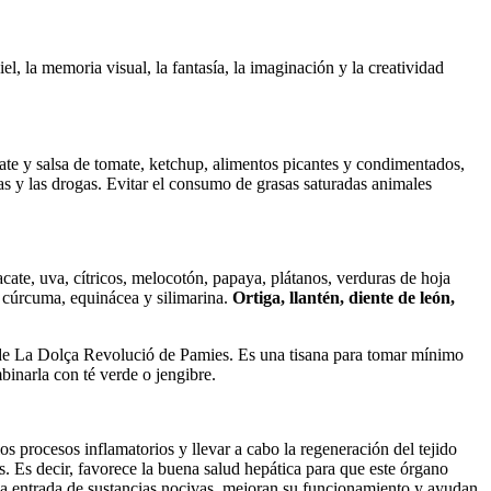
piel, la memoria visual, la fantasía, la imaginación y la creatividad
omate y salsa de tomate, ketchup, alimentos picantes y condimentados,
das y las drogas. Evitar el consumo de grasas saturadas animales
ate, uva, cítricos, melocotón, papaya, plátanos, verduras de hoja
o, cúrcuma, equinácea y silimarina.
Ortiga, llantén, diente de león,
 o de La Dolça Revolució de Pamies. Es una tisana para tomar mínimo
binarla con té verde o jengibre.
os procesos inflamatorios y llevar a cabo la regeneración del tejido
os. Es decir, favorece la buena salud hepática para que este órgano
la entrada de sustancias nocivas, mejoran su funcionamiento y ayudan