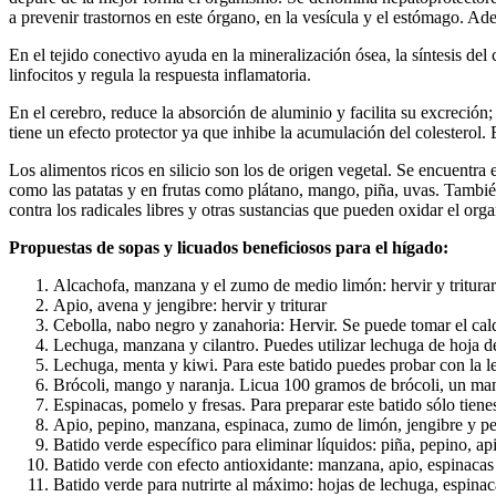
a prevenir trastornos en este órgano, en la vesícula y el estómago. Ade
En el tejido conectivo ayuda en la mineralización ósea, la síntesis del
linfocitos y regula la respuesta inflamatoria.
En el cerebro, reduce la absorción de aluminio y facilita su excreció
tiene un efecto protector ya que inhibe la acumulación del colesterol. Es
Los alimentos ricos en silicio son los de origen vegetal. Se encuentra 
como las patatas y en frutas como plátano, mango, piña, uvas. También 
contra los radicales libres y otras sustancias que pueden oxidar el org
Propuestas de sopas y licuados beneficiosos para el hígado:
Alcachofa, manzana y el zumo de medio limón: hervir y triturar
Apio, avena y jengibre: hervir y triturar
Cebolla, nabo negro y zanahoria: Hervir. Se puede tomar el cal
Lechuga, manzana y cilantro. Puedes utilizar lechuga de hoja 
Lechuga, menta y kiwi. Para este batido puedes probar con la le
Brócoli, mango y naranja. Licua 100 gramos de brócoli, un ma
Espinacas, pomelo y fresas. Para preparar este batido sólo tie
Apio, pepino, manzana, espinaca, zumo de limón, jengibre y per
Batido verde específico para eliminar líquidos: piña, pepino, ap
Batido verde con efecto antioxidante: manzana, apio, espinaca
Batido verde para nutrirte al máximo: hojas de lechuga, espinac