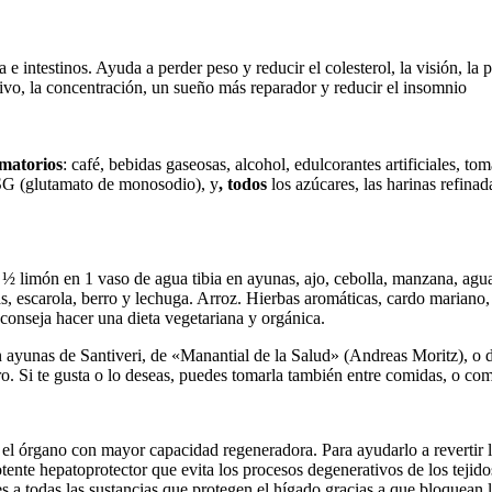
la e intestinos. Ayuda a perder peso y reducir el colesterol, la visión, la 
tivo, la concentración, un sueño más reparador y reducir el insomnio
amatorios
: café, bebidas gaseosas, alcohol, edulcorantes artificiales, t
 MSG (glutamato de monosodio), y
, todos
los azúcares, las harinas refina
½ limón en 1 vaso de agua tibia en ayunas, ajo, cebolla, manzana, aguac
llas, escarola, berro y lechuga. Arroz. Hierbas aromáticas, cardo marian
conseja hacer una dieta vegetariana y orgánica.
a en ayunas de Santiveri, de «Manantial de la Salud» (Andreas Moritz),
ero. Si te gusta o lo deseas, puedes tomarla también entre comidas, o com
s el órgano con mayor capacidad regeneradora. Para ayudarlo a revertir l
otente hepatoprotector que evita los procesos degenerativos de los tejid
 a todas las sustancias que protegen el hígado gracias a que bloquean 