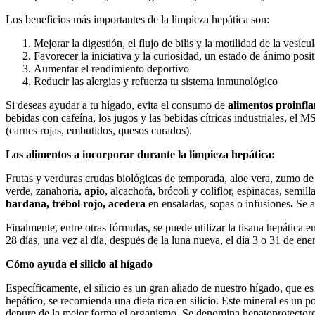
Los beneficios más importantes de la limpieza hepática son:
Mejorar la digestión, el flujo de bilis y la motilidad de la vesícu
Favorecer la iniciativa y la curiosidad, un estado de ánimo posi
Aumentar el rendimiento deportivo
Reducir las alergias y refuerza tu sistema inmunológico
Si deseas ayudar a tu hígado, evita el consumo de
alimentos proinfl
bebidas con cafeína, los jugos y las bebidas cítricas industriales, el
(carnes rojas, embutidos, quesos curados).
Los alimentos a incorporar durante la limpieza hepática:
Frutas y verduras crudas biológicas de temporada, aloe vera, zumo de 
verde, zanahoria,
apio
, alcachofa, brócoli y coliflor, espinacas, semi
bardana, trébol rojo, acedera
en ensaladas, sopas o infusiones
.
Se a
Finalmente, entre otras fórmulas, se puede utilizar la tisana hepátic
28 días, una vez al día, después de la luna nueva, el día 3 o 31 de en
Cómo ayuda el silicio al hígado
Específicamente, el silicio es un gran aliado de nuestro hígado, que e
hepático, se recomienda una dieta rica en silicio. Este mineral es un p
depure de la mejor forma el organismo. Se denomina hepatoprotectores