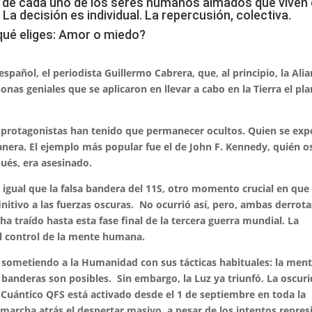
e de cada uno de los seres humanos almados que viven
La decisión es individual. La repercusión, colectiva.
qué eliges: Amor o miedo?
spañol, el periodista Guillermo Cabrera, que, al principio, la Ali
as geniales que se aplicaron en llevar a cabo en la Tierra el pla
s protagonistas han tenido que permanecer ocultos. Quien se exp
nera. El ejemplo más popular fue el de John F. Kennedy, quién o
ués, era asesinado.
l igual que la falsa bandera del 11S, otro momento crucial en que
nitivo a las fuerzas oscuras. No ocurrió así, pero, ambas derrota
a traído hasta esta fase final de la tercera guerra mundial. La
 el control de la mente humana.
r sometiendo a la Humanidad con sus tácticas habituales: la ment
s banderas son posibles. Sin embargo, la Luz ya triunfó. La oscur
o Cuántico QFS está activado desde el 1 de septiembre en toda la
marcha atrás el despertar masivo, a pesar de los intentos repres