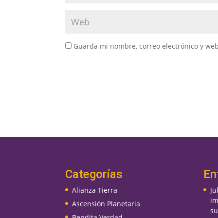
Guarda mi nombre, correo electrónico y we
Categorías
En
Alianza Tierra
Ju
im
Ascensión Planetaria
su
Bendita Verdad