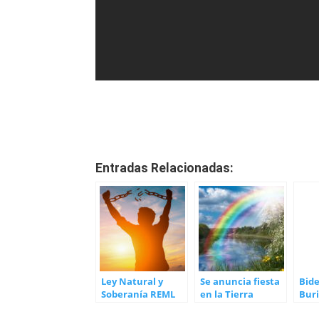
Entradas Relacionadas:
Ley Natural y
Se anuncia fiesta
Bide
Soberanía REML
en la Tierra
Bur
Cor