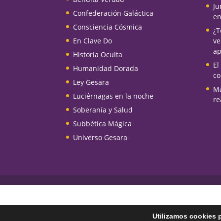
Ju
Confederación Galáctica
en
Consciencia Cósmica
¿T
En Clave Do
ve
ap
Historia Oculta
El
Humanidad Dorada
co
Ley Gesara
Ma
Luciérnagas en la noche
re
Soberanía y Salud
Subbética Mágica
Universo Gesara
Utilizamos cookies p