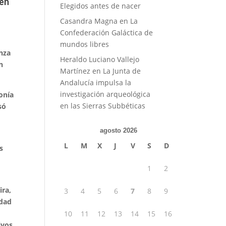
 en
Elegidos antes de nacer
Casandra Magna
en
La
Confederación Galáctica de
mundos libres
anza
Heraldo Luciano Vallejo
n
Martínez
en
La Junta de
Andalucía impulsa la
investigación arqueológica
onía
en las Sierras Subbéticas
só
agosto 2026
L
M
X
J
V
S
D
s
1
2
ira,
3
4
5
6
7
8
9
idad
10
11
12
13
14
15
16
ivos