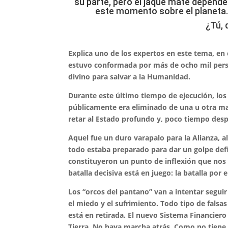
su parte, pero el jaque mate depend
este momento sobre el planeta. 
¿Tú, 
Explica uno de los expertos en este tema, en e
estuvo conformada por más de ocho mil person
divino para salvar a la Humanidad.
Durante este último tiempo de ejecución, lo
públicamente era eliminado de una u otra ma
retar al Estado profundo y, poco tiempo desp
Aquel fue un duro varapalo para la Alianza, a
todo estaba preparado para dar un golpe defi
constituyeron un punto de inflexión que nos h
batalla decisiva está en juego: la batalla por
Los “orcos del pantano” van a intentar segui
el miedo y el sufrimiento. Todo tipo de falsa
está en retirada. El nuevo Sistema Financier
Tierra. No haya marcha atrás. Como no tiene 