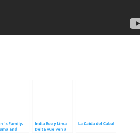
n´s Family,
India Eco y Lima
La Caída del Cabal
isma and
Delta vuelven a
ruption
Conciencia