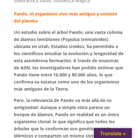
Soberanía y Salud
,
Subbética Mágica
Pando, el organismo vivo más antiguo y extenso
del planeta
Un estudio sobre el árbol Pando,
una vasta colonia
de álamos temblones (Populus tremuloides)
ubicada en Utah, Estados Unidos, ha permitido a
los científicos estudiar la evolución y longevidad de
esta asombrosa formación. A través de muestras
de ADN, los investigadores han podido estimar que
Pando tiene entre 16.000 y 80.000 años, lo que
confirma su estatus como uno de los organismos
más antiguos de la Tierra.
Pero, la relevancia de Pando va más allá de su
antigüedad. Aunque a simple vista parece un
bosque de álamos, Pando en realidad es un único
organismo clonal
,
lo que significa que todos los
árboles que lo conforman son genéticamente
Translate »
idénticos y comparten un mismo sistema de raíces.