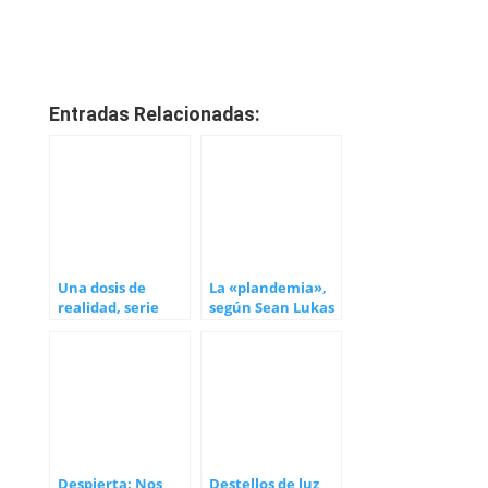
Entradas Relacionadas:
Una dosis de
La «plandemia»,
realidad, serie
según Sean Lukas
documental de
Alicia Ninou y su
hija
Despierta: Nos
Destellos de luz