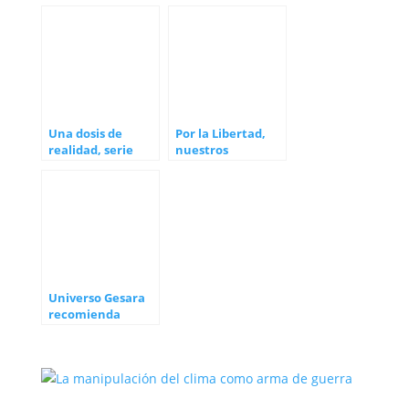
Una dosis de
Por la Libertad,
realidad, serie
nuestros
documental de
Derechos y la Vida
Alicia Ninou y su
hija
Universo Gesara
recomienda
seguir a Paco
Navas